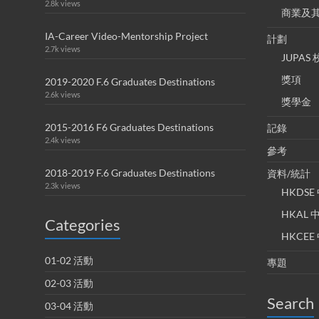
2.8k views
商業及
IA-Career Video-Mentorship Project
計劃
2.7k views
JUPA
獎項
2019-2020 F.6 Graduates Destinations
2.6k views
獎學金
2015-2016 F6 Graduates Destinations
記錄
2.4k views
參考
2018-2019 F.6 Graduates Destinations
資料/統計
2.3k views
HKDS
HKAL
Categories
HKCE
01-02 活動
專題
02-03 活動
Search
03-04 活動