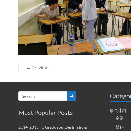
← Previous
Catego
學長計劃
Most Popular Posts
金融
2014-2015 F6 Graduates Destinations
醫科