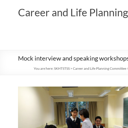
Skip
to
Career and Life Planni
content
Mock interview and speaking worksho
You are here:
SKHTSTSS
>
Career and Life Planning Committee