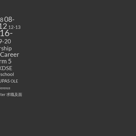
08-
08
12
12-13
16-
9-20
ship
Career
rm 5
KDSE
 school
UPAS
OLE
ference
ater
求職及面