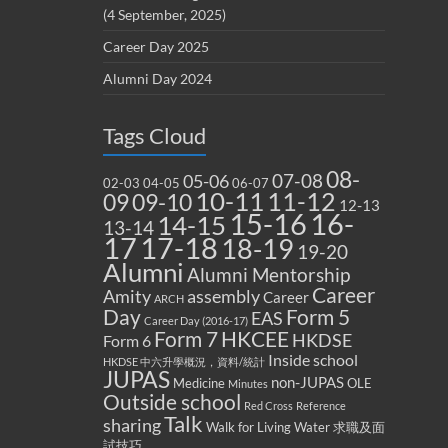
(4 September, 2025)
Career Day 2025
Alumni Day 2024
Tags Cloud
08-
07-08
05-06
02-03
04-05
06-07
10-11
11-12
09
09-10
12-13
15-16
16-
14-15
13-14
17
17-18
18-19
19-20
Alumni
Alumni Mentorship
Career
Amity
assembly
Career
ARCH
Form 5
Day
EAS
Career Day (2016-17)
Form 7
HKCEE
HKDSE
Form 6
Inside school
HKDSE 中六升學概況，資料/統計
JUPAS
non-JUPAS
Medicine
OLE
Minutes
Outside school
Red Cross
Reference
Talk
sharing
Walk for Living Water
求職及面
試技巧