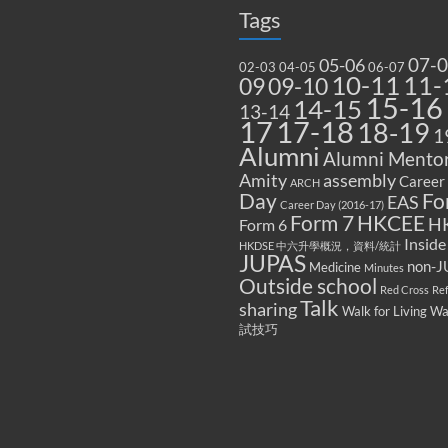
Tags
07-
05-06
02-03
04-05
06-07
10-11
11-
09
09-10
15-16
14-15
13-14
17
17-18
18-19
1
Alumni
Alumni Mentor
Amity
assembly
Career
ARCH
Fo
Day
EAS
Career Day (2016-17)
Form 7
HKCEE
H
Form 6
Inside
HKDSE 中六升學概況，資料/統計
JUPAS
non-J
Medicine
Minutes
Outside school
Red Cross
Re
Talk
sharing
Walk for Living W
試技巧