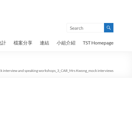
統計
檔案分享
連結
小組介紹
TST Homepage
k interview and speaking workshops_3_CAR_Mrs Kwong_mock interviews