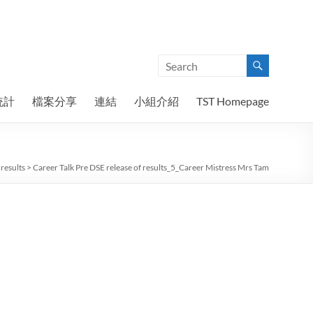
統計
檔案分享
連結
小組介紹
TST Homepage
 results
>
Career Talk Pre DSE release of results_5_Career Mistress Mrs Tam