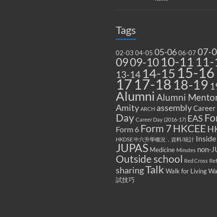
Tags
07-
05-06
02-03
04-05
06-07
10-11
11-
09
09-10
15-16
14-15
13-14
17
17-18
18-19
1
Alumni
Alumni Mentor
Amity
assembly
Career
ARCH
Fo
Day
EAS
Career Day (2016-17)
Form 7
HKCEE
H
Form 6
Inside
HKDSE 中六升學概況，資料/統計
JUPAS
non-J
Medicine
Minutes
Outside school
Red Cross
Re
Talk
sharing
Walk for Living W
試技巧