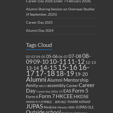
Career Day 2026 (Date: 7 February 2026)
Alumni Sharing Session on Overseas Studies
(4 September, 2025)
Career Day 2025
Alumni Day 2024
Tags Cloud
08-
07-08
05-06
02-03
04-05
06-07
10-11
11-12
09
09-10
12-13
15-16
16-
14-15
13-14
17
17-18
18-19
19-20
Alumni
Alumni Mentorship
Career
Amity
assembly
Career
ARCH
Form 5
Day
EAS
Career Day (2016-17)
Form 7
HKCEE
HKDSE
Form 6
Inside school
HKDSE 中六升學概況，資料/統計
JUPAS
non-JUPAS
Medicine
OLE
Minutes
Outside school
Red Cross
Reference