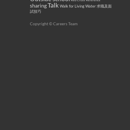
Talk
sharing
Walk for Living Water
求職及面
試技巧
Copyright © Careers Team