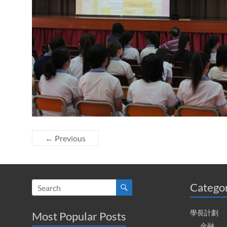
← Previous
Catego
學長計劃
Most Popular Posts
金融