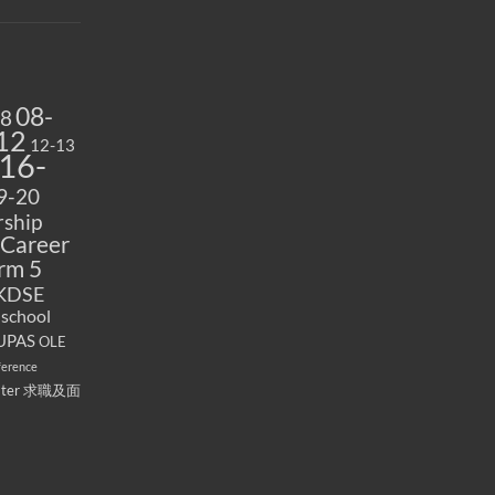
08-
08
12
12-13
16-
9-20
ship
Career
rm 5
KDSE
 school
UPAS
OLE
ference
ater
求職及面