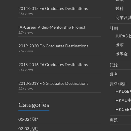
2014-2015 F6 Graduates Destinations
醫科
2.8k views
商業及
IA-Career Video-Mentorship Project
計劃
2.7k views
JUPA
獎項
2019-2020 F.6 Graduates Destinations
2.6k views
獎學金
2015-2016 F6 Graduates Destinations
記錄
2.4k views
參考
2018-2019 F.6 Graduates Destinations
資料/統計
2.3k views
HKDS
HKAL
Categories
HKCE
01-02 活動
專題
02-03 活動