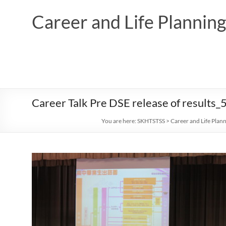
Skip
to
Career and Life Planni
content
Career Talk Pre DSE release of results
You are here:
SKHTSTSS
>
Career and Life Plan