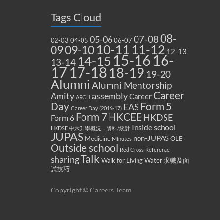
Tags Cloud
08-
07-08
05-06
02-03
04-05
06-07
10-11
11-12
09
09-10
12-13
15-16
16-
14-15
13-14
17
17-18
18-19
19-20
Alumni
Alumni Mentorship
Career
Amity
assembly
Career
ARCH
Form 5
Day
EAS
Career Day (2016-17)
Form 7
HKCEE
HKDSE
Form 6
Inside school
HKDSE 中六升學概況，資料/統計
JUPAS
non-JUPAS
Medicine
OLE
Minutes
Outside school
Red Cross
Reference
Talk
sharing
Walk for Living Water
求職及面
試技巧
Copyright © Careers Team