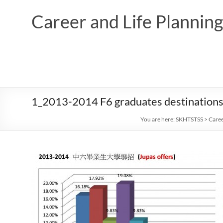
Skip
to
Career and Life Planni
content
1_2013-2014 F6 graduates destination
You are here:
SKHTSTSS
>
Caree