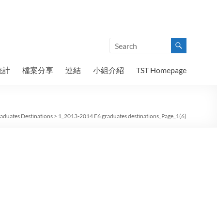
統計
檔案分享
連結
小組介紹
TST Homepage
duates Destinations
>
1_2013-2014 F6 graduates destinations_Page_1(6)