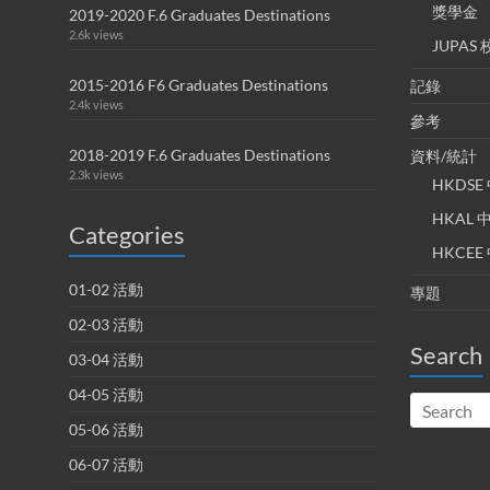
獎學金
2019-2020 F.6 Graduates Destinations
2.6k views
JUPA
2015-2016 F6 Graduates Destinations
記錄
2.4k views
參考
2018-2019 F.6 Graduates Destinations
資料/統計
2.3k views
HKDS
HKAL
Categories
HKCE
01-02 活動
專題
02-03 活動
Search
03-04 活動
04-05 活動
05-06 活動
06-07 活動