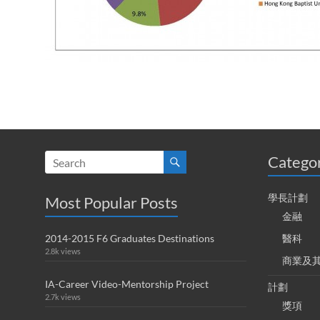
Catego
學長計劃
Most Popular Posts
金融
2014-2015 F6 Graduates Destinations
醫科
2.8k views
商業及
IA-Career Video-Mentorship Project
計劃
2.7k views
獎項