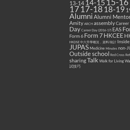
15-16
14-15
13-14
17
17-18
18-19
1
Alumni
Alumni Mentor
Amity
assembly
Career
ARCH
Fo
Day
EAS
Career Day (2016-17)
Form 7
HKCEE
H
Form 6
Inside
HKDSE 中六升學概況，資料/統計
JUPAS
non-J
Medicine
Minutes
Outside school
Red Cross
Re
Talk
sharing
Walk for Living W
試技巧