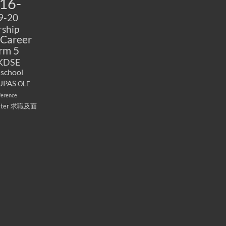
16-
9-20
ship
Career
rm 5
KDSE
 school
UPAS
OLE
ference
ater
求職及面