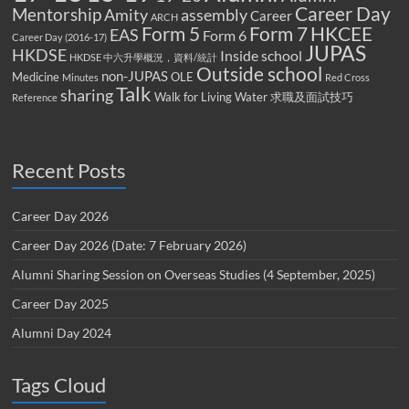
Career Day
Mentorship
Amity
assembly
Career
ARCH
Form 5
Form 7
HKCEE
EAS
Form 6
Career Day (2016-17)
JUPAS
HKDSE
Inside school
HKDSE 中六升學概況，資料/統計
Outside school
non-JUPAS
Medicine
OLE
Minutes
Red Cross
Talk
sharing
Walk for Living Water
求職及面試技巧
Reference
Recent Posts
Career Day 2026
Career Day 2026 (Date: 7 February 2026)
Alumni Sharing Session on Overseas Studies (4 September, 2025)
Career Day 2025
Alumni Day 2024
Tags Cloud