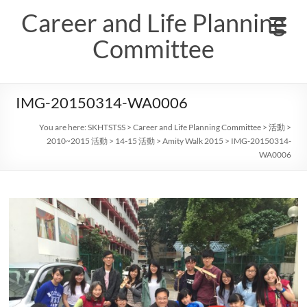
Skip
Career and Life Planning
to
content
Committee
IMG-20150314-WA0006
You are here:
SKHTSTSS
>
Career and Life Planning Committee
>
活動
>
2010~2015 活動
>
14-15 活動
>
Amity Walk 2015
>
IMG-20150314-
WA0006