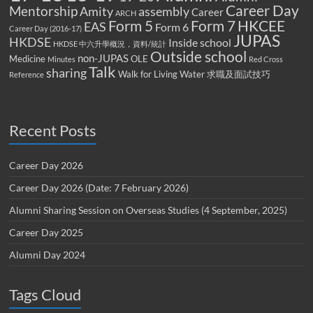
Career Day
Mentorship
Amity
assembly
Career
ARCH
Form 5
Form 7
HKCEE
EAS
Form 6
Career Day (2016-17)
JUPAS
HKDSE
Inside school
HKDSE 中六升學概況，資料/統計
Outside school
non-JUPAS
Medicine
OLE
Minutes
Red Cross
Talk
sharing
Walk for Living Water
求職及面試技巧
Reference
Recent Posts
Career Day 2026
Career Day 2026 (Date: 7 February 2026)
Alumni Sharing Session on Overseas Studies (4 September, 2025)
Career Day 2025
Alumni Day 2024
Tags Cloud