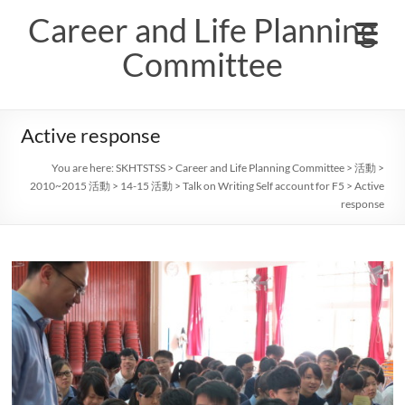
Skip
Career and Life Planning
to
content
Committee
Active response
You are here:
SKHTSTSS
>
Career and Life Planning Committee
>
活動
>
2010~2015 活動
>
14-15 活動
>
Talk on Writing Self account for F5
>
Active
response