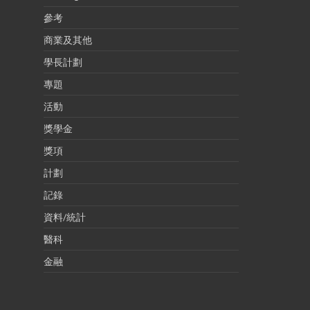
參考
商業及其他
學長計劃
專題
活動
獎學金
獎項
計劃
記錄
資料/統計
醫科
金融