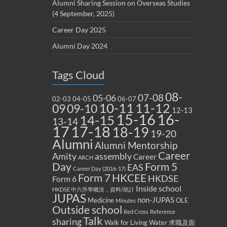
Alumni Sharing Session on Overseas Studies
(4 September, 2025)
Career Day 2025
Alumni Day 2024
Tags Cloud
08-
07-08
05-06
02-03
04-05
06-07
10-11
11-12
09
09-10
12-13
15-16
16-
14-15
13-14
17
17-18
18-19
19-20
Alumni
Alumni Mentorship
Career
Amity
assembly
Career
ARCH
Form 5
Day
EAS
Career Day (2016-17)
Form 7
HKCEE
HKDSE
Form 6
Inside school
HKDSE 中六升學概況，資料/統計
JUPAS
non-JUPAS
Medicine
OLE
Minutes
Outside school
Red Cross
Reference
Talk
sharing
Walk for Living Water
求職及面