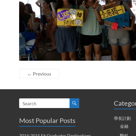
← Previous
Catego
學長計劃
Most Popular Posts
金融
2014-2015 F6 Graduates Destinations
醫科