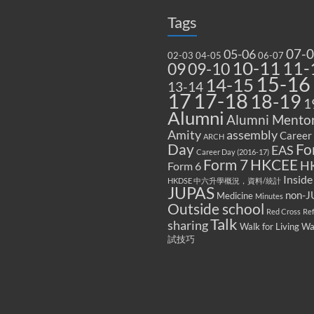
Tags
07-
05-06
02-03
04-05
06-07
10-11
11-
09
09-10
15-16
14-15
13-14
17
17-18
18-19
1
Alumni
Alumni Mentor
Amity
assembly
Career
ARCH
Fo
Day
EAS
Career Day (2016-17)
Form 7
HKCEE
H
Form 6
Inside
HKDSE 中六升學概況，資料/統計
JUPAS
non-J
Medicine
Minutes
Outside school
Red Cross
Re
Talk
sharing
Walk for Living W
試技巧