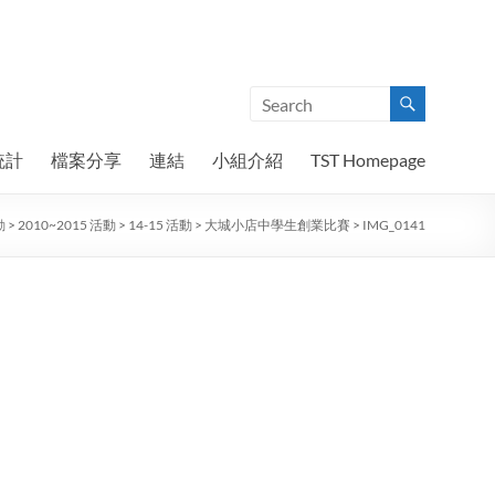
統計
檔案分享
連結
小組介紹
TST Homepage
動
>
2010~2015 活動
>
14-15 活動
>
大城小店中學生創業比賽
>
IMG_0141