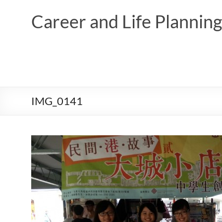
Skip
to
Career and Life Planni
content
IMG_0141