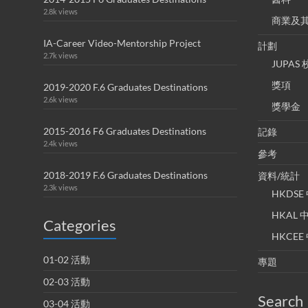
2.8k views
商業及
IA-Career Video-Mentorship Project
計劃
2.7k views
JUPA
獎項
2019-2020 F.6 Graduates Destinations
2.6k views
獎學金
2015-2016 F6 Graduates Destinations
記錄
2.4k views
參考
2018-2019 F.6 Graduates Destinations
資料/統計
2.3k views
HKDS
HKAL
Categories
HKCE
01-02 活動
專題
02-03 活動
Search
03-04 活動