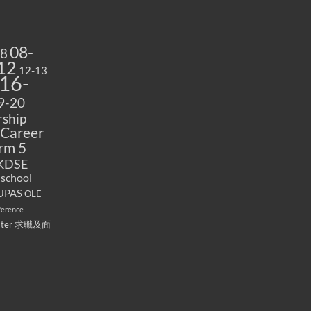
08-
08
12
12-13
16-
9-20
ship
Career
rm 5
KDSE
 school
UPAS
OLE
ference
ater
求職及面