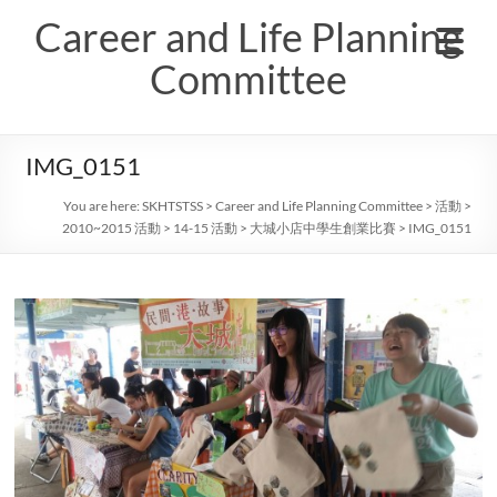
Skip
Career and Life Planning
to
content
Committee
IMG_0151
You are here:
SKHTSTSS
>
Career and Life Planning Committee
>
活動
>
2010~2015 活動
>
14-15 活動
>
大城小店中學生創業比賽
>
IMG_0151