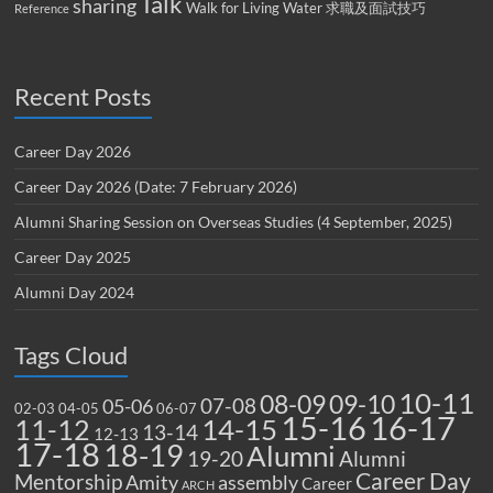
Talk
sharing
Walk for Living Water
求職及面試技巧
Reference
Recent Posts
Career Day 2026
Career Day 2026 (Date: 7 February 2026)
Alumni Sharing Session on Overseas Studies (4 September, 2025)
Career Day 2025
Alumni Day 2024
Tags Cloud
10-11
08-09
09-10
07-08
05-06
02-03
04-05
06-07
15-16
16-17
14-15
11-12
13-14
12-13
17-18
18-19
Alumni
19-20
Alumni
Career Day
Mentorship
Amity
assembly
Career
ARCH