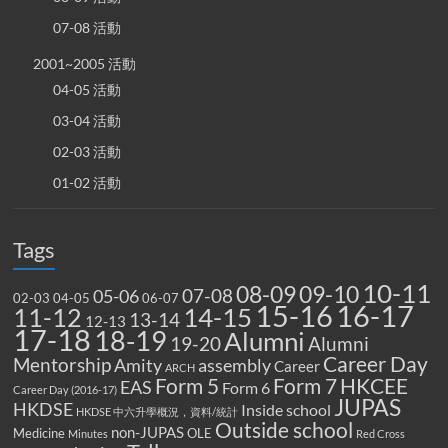
07-08 活動
2001~2005 活動
04-05 活動
03-04 活動
02-03 活動
01-02 活動
Tags
10-11
08-09
09-10
07-08
05-06
02-03
04-05
06-07
15-16
16-17
14-15
11-12
13-14
12-13
17-18
18-19
Alumni
19-20
Alumni
Career Day
Mentorship
Amity
assembly
Career
ARCH
Form 5
Form 7
HKCEE
EAS
Form 6
Career Day (2016-17)
JUPAS
HKDSE
Inside school
HKDSE 中六升學概況，資料/統計
Outside school
non-JUPAS
Medicine
OLE
Minutes
Red Cross