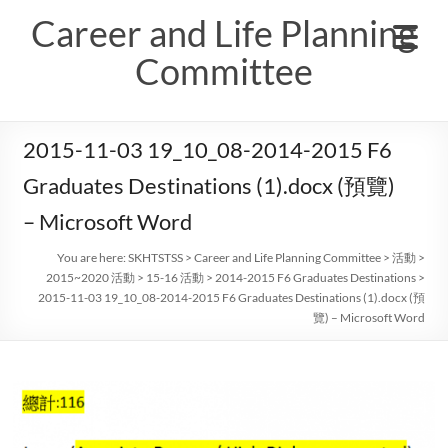
Skip
Career and Life Planning
to
content
Committee
2015-11-03 19_10_08-2014-2015 F6
Graduates Destinations (1).docx (預覽)
– Microsoft Word
You are here:
SKHTSTSS
>
Career and Life Planning Committee
>
活動
>
2015~2020 活動
>
15-16 活動
>
2014-2015 F6 Graduates Destinations
>
2015-11-03 19_10_08-2014-2015 F6 Graduates Destinations (1).docx (預
覽) – Microsoft Word