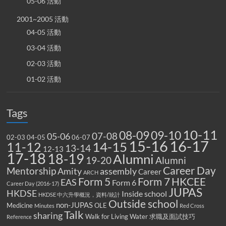
05-06 活動
2001~2005 活動
04-05 活動
03-04 活動
02-03 活動
01-02 活動
Tags
10-11
08-09
09-10
07-08
05-06
02-03
04-05
06-07
15-16
16-17
14-15
11-12
13-14
12-13
17-18
18-19
Alumni
19-20
Alumni
Career Day
Mentorship
Amity
assembly
Career
ARCH
Form 5
Form 7
HKCEE
EAS
Form 6
Career Day (2016-17)
JUPAS
HKDSE
Inside school
HKDSE 中六升學概況，資料/統計
Outside school
non-JUPAS
Medicine
OLE
Minutes
Red Cross
Talk
sharing
Walk for Living Water
求職及面試技巧
Reference