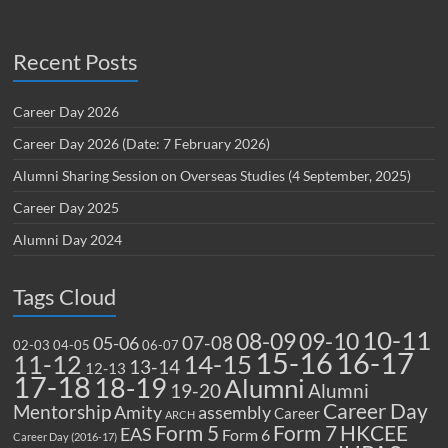
Recent Posts
Career Day 2026
Career Day 2026 (Date: 7 February 2026)
Alumni Sharing Session on Overseas Studies (4 September, 2025)
Career Day 2025
Alumni Day 2024
Tags Cloud
10-11
08-09
09-10
07-08
05-06
02-03
04-05
06-07
15-16
16-17
14-15
11-12
13-14
12-13
17-18
18-19
Alumni
19-20
Alumni
Career Day
Mentorship
Amity
assembly
Career
ARCH
Form 5
Form 7
HKCEE
EAS
Form 6
Career Day (2016-17)