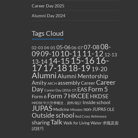
Career Day 2025
Alumni Day 2024
Tags Cloud
08-
07-08
05-06
02-03
04-05
06-07
10-11
11-12
09
09-10
12-13
15-16
16-
14-15
13-14
17
17-18
18-19
19-20
Alumni
Alumni Mentorship
Career
Amity
assembly
Career
ARCH
Form 5
Day
EAS
Career Day (2016-17)
Form 7
HKCEE
HKDSE
Form 6
Inside school
HKDSE 中六升學概況，資料/統計
JUPAS
non-JUPAS
Medicine
OLE
Minutes
Outside school
Red Cross
Reference
Talk
sharing
Walk for Living Water
求職及面
試技巧