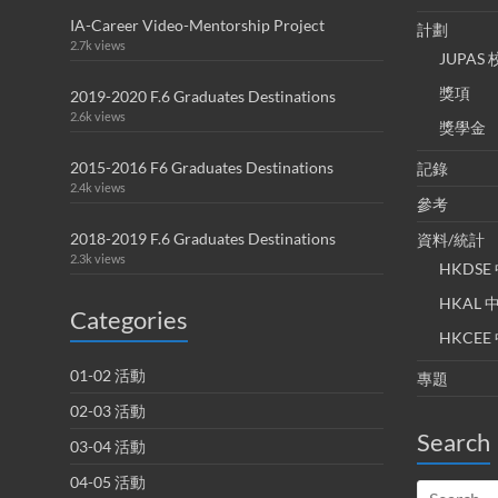
IA-Career Video-Mentorship Project
計劃
2.7k views
JUPA
獎項
2019-2020 F.6 Graduates Destinations
2.6k views
獎學金
2015-2016 F6 Graduates Destinations
記錄
2.4k views
參考
2018-2019 F.6 Graduates Destinations
資料/統計
2.3k views
HKDS
HKAL
Categories
HKCE
01-02 活動
專題
02-03 活動
Search
03-04 活動
04-05 活動