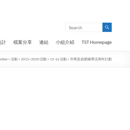
統計
檔案分享
連結
小組介紹
TST Homepage
ittee
>
活動
>
2015~2020 活動
>
15-16 活動
>
升學及就業輔導活周年計劃