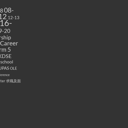
08-
08
12
12-13
16-
9-20
ship
Career
rm 5
KDSE
 school
UPAS
OLE
ference
ater
求職及面