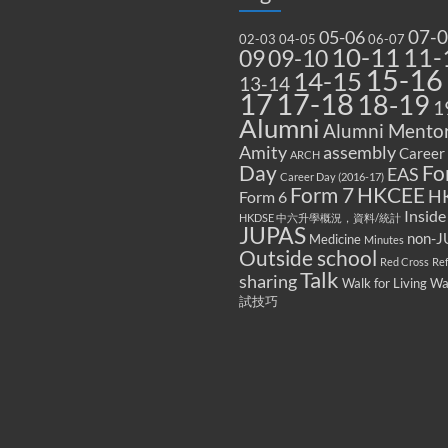
07-
05-06
02-03
04-05
06-07
10-11
11-
09
09-10
15-16
14-15
13-14
17
17-18
18-19
1
Alumni
Alumni Mentor
Amity
assembly
Career
ARCH
Fo
Day
EAS
Career Day (2016-17)
Form 7
HKCEE
H
Form 6
Inside
HKDSE 中六升學概況，資料/統計
JUPAS
non-J
Medicine
Minutes
Outside school
Red Cross
Re
Talk
sharing
Walk for Living W
試技巧