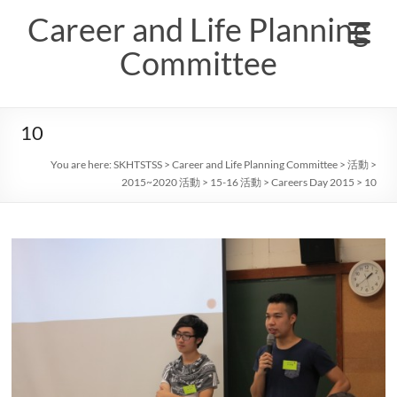
Skip
Career and Life Planning
to
content
Committee
10
You are here:
SKHTSTSS
>
Career and Life Planning Committee
>
活動
>
2015~2020 活動
>
15-16 活動
>
Careers Day 2015
>
10