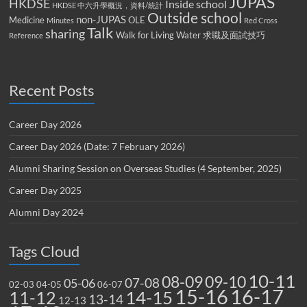
JUPAS
HKDSE
Inside school
HKDSE 中六升學概況，資料/統計
Outside school
non-JUPAS
Medicine
OLE
Minutes
Red Cross
Talk
sharing
Walk for Living Water
求職及面試技巧
Reference
Recent Posts
Career Day 2026
Career Day 2026 (Date: 7 February 2026)
Alumni Sharing Session on Overseas Studies (4 September, 2025)
Career Day 2025
Alumni Day 2024
Tags Cloud
10-11
08-09
09-10
07-08
05-06
02-03
04-05
06-07
15-16
16-17
14-15
11-12
13-14
12-13