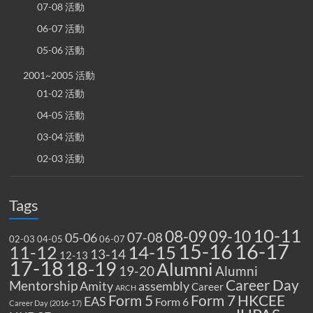
07-08 活動
06-07 活動
05-06 活動
2001~2005 活動
01-02 活動
04-05 活動
03-04 活動
02-03 活動
Tags
10-11
08-09
09-10
07-08
05-06
02-03
04-05
06-07
15-16
16-17
14-15
11-12
13-14
12-13
17-18
18-19
Alumni
19-20
Alumni
Career Day
Mentorship
Amity
assembly
Career
ARCH
Form 5
Form 7
HKCEE
EAS
Form 6
Career Day (2016-17)