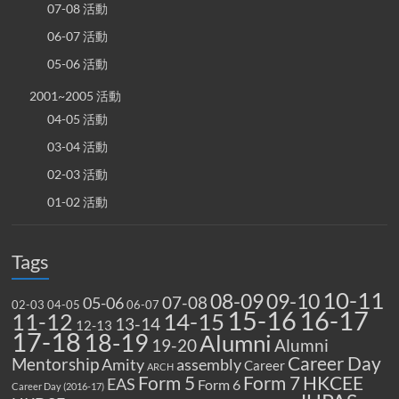
07-08 活動
06-07 活動
05-06 活動
2001~2005 活動
04-05 活動
03-04 活動
02-03 活動
01-02 活動
Tags
10-11
08-09
09-10
07-08
05-06
02-03
04-05
06-07
15-16
16-17
14-15
11-12
13-14
12-13
17-18
18-19
Alumni
19-20
Alumni
Career Day
Mentorship
Amity
assembly
Career
ARCH
Form 5
Form 7
HKCEE
EAS
Form 6
Career Day (2016-17)