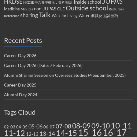
JUPAS
HKDSE
Inside school
HKDSE 中六升學概況，資料/統計
Outside school
non-JUPAS
Medicine
OLE
Minutes
Red Cross
Talk
sharing
Walk for Living Water
求職及面試技巧
Reference
Recent Posts
Career Day 2026
Career Day 2026 (Date: 7 February 2026)
Alumni Sharing Session on Overseas Studies (4 September, 2025)
Career Day 2025
Alumni Day 2024
Tags Cloud
10-11
08-09
09-10
07-08
05-06
02-03
04-05
06-07
15-16
16-17
14-15
11-12
13-14
12-13