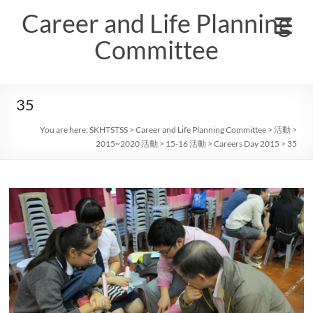
Skip
Career and Life Planning
to
content
Committee
35
You are here:
SKHTSTSS
>
Career and Life Planning Committee
>
活動
>
2015~2020 活動
>
15-16 活動
>
Careers Day 2015
>
35