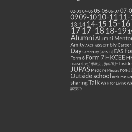
07-
05-06
02-03
04-05
06-07
10-11
11-
09
09-10
15-16
14-15
13-14
17
17-18
18-19
1
Alumni
Alumni Mentor
Amity
assembly
Career
ARCH
Fo
Day
EAS
Career Day (2016-17)
Form 7
HKCEE
H
Form 6
Inside
HKDSE 中六升學概況，資料/統計
JUPAS
non-J
Medicine
Minutes
Outside school
Red Cross
Re
Talk
sharing
Walk for Living W
試技巧