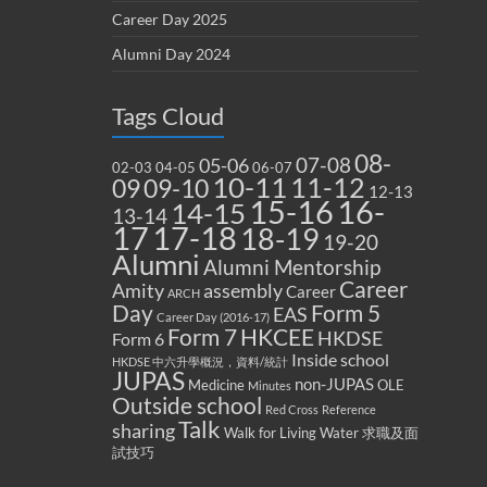
Career Day 2025
Alumni Day 2024
Tags Cloud
08-
07-08
05-06
02-03
04-05
06-07
10-11
11-12
09
09-10
12-13
15-16
16-
14-15
13-14
17
17-18
18-19
19-20
Alumni
Alumni Mentorship
Career
Amity
assembly
Career
ARCH
Form 5
Day
EAS
Career Day (2016-17)
Form 7
HKCEE
HKDSE
Form 6
Inside school
HKDSE 中六升學概況，資料/統計
JUPAS
non-JUPAS
Medicine
OLE
Minutes
Outside school
Red Cross
Reference
Talk
sharing
Walk for Living Water
求職及面
試技巧