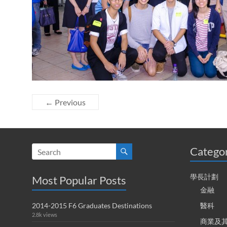
← Previous
Catego
學長計劃
Most Popular Posts
金融
2014-2015 F6 Graduates Destinations
醫科
2.8k views
商業及