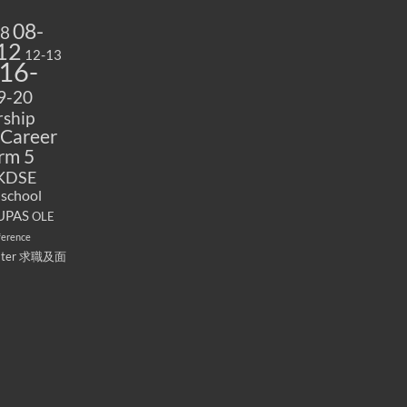
08-
08
12
12-13
16-
9-20
ship
Career
rm 5
KDSE
 school
UPAS
OLE
ference
ater
求職及面