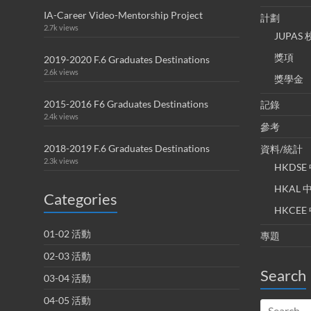
IA-Career Video-Mentorship Project
計劃
2.7k views
JUPA
獎項
2019-2020 F.6 Graduates Destinations
2.6k views
獎學金
2015-2016 F6 Graduates Destinations
記錄
2.4k views
參考
2018-2019 F.6 Graduates Destinations
資料/統計
2.3k views
HKDS
HKAL
Categories
HKCE
01-02 活動
專題
02-03 活動
Search
03-04 活動
04-05 活動