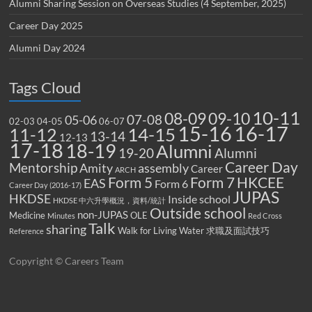
Alumni Sharing Session on Overseas Studies (4 September, 2025)
Career Day 2025
Alumni Day 2024
Tags Cloud
10-11
08-09
09-10
07-08
05-06
02-03
04-05
06-07
15-16
16-17
14-15
11-12
13-14
12-13
17-18
18-19
Alumni
19-20
Alumni
Career Day
Mentorship
Amity
assembly
Career
ARCH
Form 5
Form 7
HKCEE
EAS
Form 6
Career Day (2016-17)
JUPAS
HKDSE
Inside school
HKDSE 中六升學概況，資料/統計
Outside school
non-JUPAS
Medicine
OLE
Minutes
Red Cross
Talk
sharing
Walk for Living Water
求職及面試技巧
Reference
Copyright © Careers Team