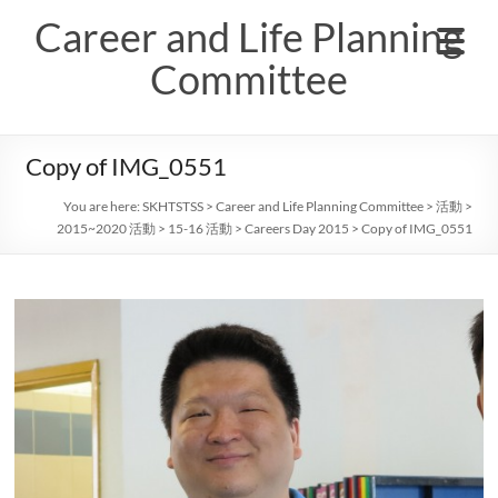
Skip
Career and Life Planning
to
content
Committee
Copy of IMG_0551
You are here:
SKHTSTSS
>
Career and Life Planning Committee
>
活動
>
2015~2020 活動
>
15-16 活動
>
Careers Day 2015
>
Copy of IMG_0551