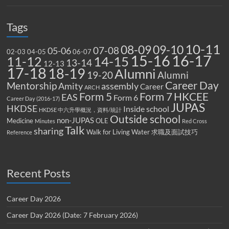
Tags
10-11
08-09
09-10
07-08
05-06
02-03
04-05
06-07
15-16
16-17
14-15
11-12
13-14
12-13
17-18
18-19
Alumni
19-20
Alumni
Career Day
Mentorship
Amity
assembly
Career
ARCH
Form 5
Form 7
HKCEE
EAS
Form 6
Career Day (2016-17)
JUPAS
HKDSE
Inside school
HKDSE 中六升學概況，資料/統計
Outside school
non-JUPAS
Medicine
OLE
Minutes
Red Cross
Talk
sharing
Walk for Living Water
求職及面試技巧
Reference
Recent Posts
Career Day 2026
Career Day 2026 (Date: 7 February 2026)