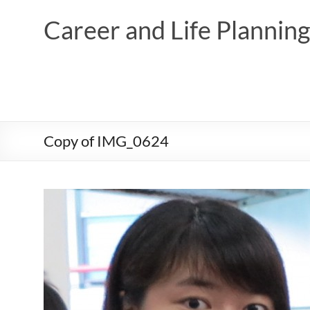
Skip
to
Career and Life Planni
content
Copy of IMG_0624