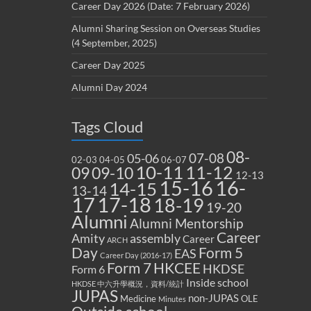
Career Day 2026 (Date: 7 February 2026)
Alumni Sharing Session on Overseas Studies
(4 September, 2025)
Career Day 2025
Alumni Day 2024
Tags Cloud
08-
07-08
05-06
02-03
04-05
06-07
10-11
11-12
09
09-10
12-13
15-16
16-
14-15
13-14
17
17-18
18-19
19-20
Alumni
Alumni Mentorship
Career
Amity
assembly
Career
ARCH
Form 5
Day
EAS
Career Day (2016-17)
Form 7
HKCEE
HKDSE
Form 6
Inside school
HKDSE 中六升學概況，資料/統計
JUPAS
non-JUPAS
Medicine
OLE
Minutes