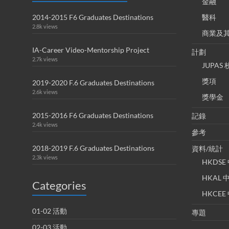
金融
2014-2015 F6 Graduates Destinations
醫科
2.8k views
商業及
IA-Career Video-Mentorship Project
計劃
2.7k views
JUPA
獎項
2019-2020 F.6 Graduates Destinations
2.6k views
獎學金
2015-2016 F6 Graduates Destinations
記錄
2.4k views
參考
2018-2019 F.6 Graduates Destinations
資料/統計
2.3k views
HKDS
HKAL
Categories
HKCE
01-02 活動
專題
02-03 活動