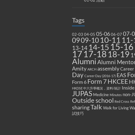
Tags
07-
05-06
02-03
04-05
06-07
10-11
11-
09
09-10
15-16
14-15
13-14
17
17-18
18-19
1
Alumni
Alumni Mentor
Amity
assembly
Career
ARCH
Fo
Day
EAS
Career Day (2016-17)
Form 7
HKCEE
H
Form 6
Inside
HKDSE 中六升學概況，資料/統計
JUPAS
non-J
Medicine
Minutes
Outside school
Red Cross
Re
Talk
sharing
Walk for Living W
試技巧