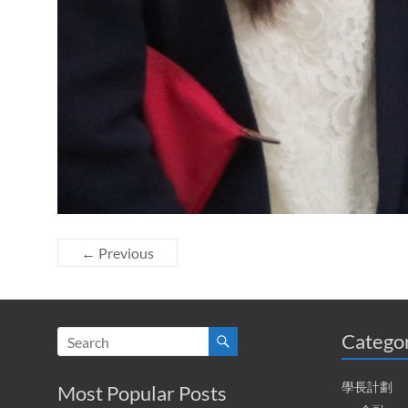
← Previous
Catego
學長計劃
Most Popular Posts