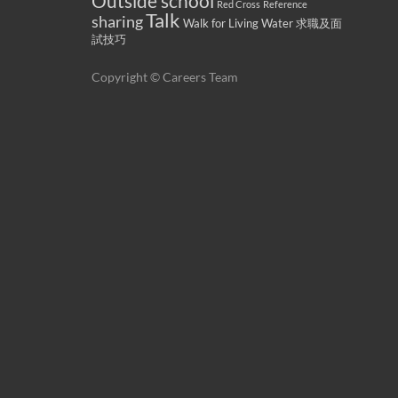
Outside school
Red Cross
Reference
Talk
sharing
Walk for Living Water
求職及面
試技巧
Copyright © Careers Team