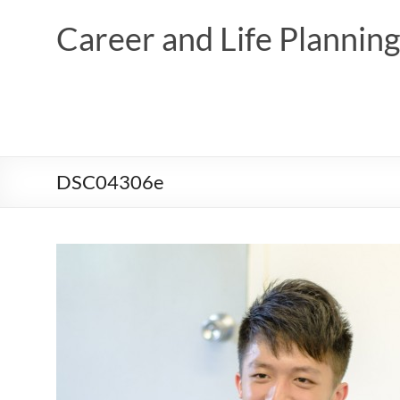
Skip
to
Career and Life Planni
content
DSC04306e