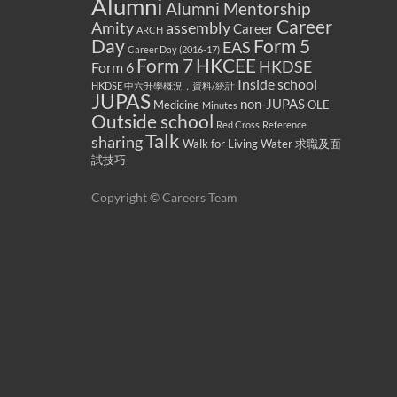
Alumni
Alumni Mentorship
Career
Amity
assembly
Career
ARCH
Form 5
Day
EAS
Career Day (2016-17)
Form 7
HKCEE
HKDSE
Form 6
Inside school
HKDSE 中六升學概況，資料/統計
JUPAS
non-JUPAS
Medicine
OLE
Minutes
Outside school
Red Cross
Reference
Talk
sharing
Walk for Living Water
求職及面
試技巧
Copyright © Careers Team