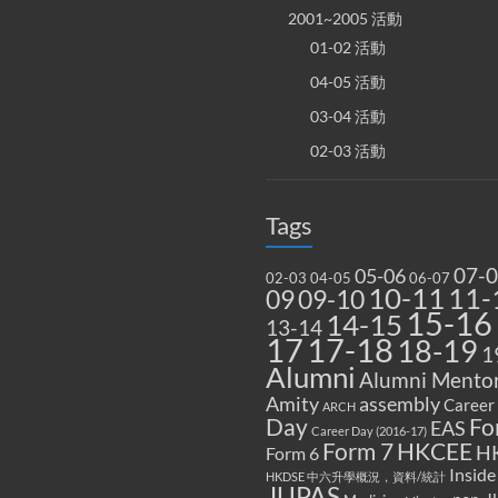
2001~2005 活動
01-02 活動
04-05 活動
03-04 活動
02-03 活動
Tags
07-
05-06
02-03
04-05
06-07
10-11
11-
09
09-10
15-16
14-15
13-14
17
17-18
18-19
1
Alumni
Alumni Mentor
Amity
assembly
Career
ARCH
Fo
Day
EAS
Career Day (2016-17)
Form 7
HKCEE
H
Form 6
Inside
HKDSE 中六升學概況，資料/統計
JUPAS