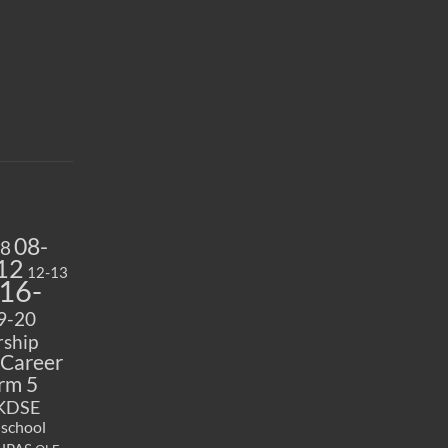
08-
08
12
12-13
16-
9-20
ship
Career
rm 5
KDSE
 school