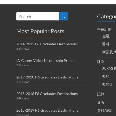
Catego
學長計劃
Most Popular Posts
金融
2014-2015 F6 Graduates Destinations
醫科
2.8k views
商業及
IA-Career Video-Mentorship Project
計劃
2.7k views
JUPA
獎項
2019-2020 F.6 Graduates Destinations
2.6k views
獎學金
2015-2016 F6 Graduates Destinations
記錄
2.4k views
參考
2018-2019 F.6 Graduates Destinations
資料/統計
2.3k views