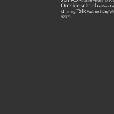
non-J
Medicine
Minutes
Outside school
Red Cross
Re
Talk
sharing
Walk for Living W
試技巧