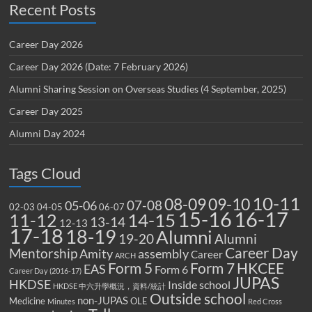
Recent Posts
Career Day 2026
Career Day 2026 (Date: 7 February 2026)
Alumni Sharing Session on Overseas Studies (4 September, 2025)
Career Day 2025
Alumni Day 2024
Tags Cloud
10-11
08-09
09-10
07-08
05-06
02-03
04-05
06-07
15-16
16-17
14-15
11-12
13-14
12-13
17-18
18-19
Alumni
19-20
Alumni
Career Day
Mentorship
Amity
assembly
Career
ARCH
Form 5
Form 7
HKCEE
EAS
Form 6
Career Day (2016-17)
JUPAS
HKDSE
Inside school
HKDSE 中六升學概況，資料/統計
Outside school
non-JUPAS
Medicine
OLE
Minutes
Red Cross