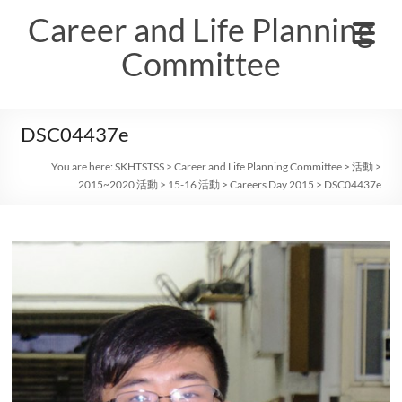
Skip
Career and Life Planning
to
content
Committee
DSC04437e
You are here:
SKHTSTSS
>
Career and Life Planning Committee
>
活動
>
2015~2020 活動
>
15-16 活動
>
Careers Day 2015
>
DSC04437e