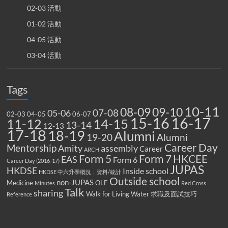
02-03 活動
01-02 活動
04-05 活動
03-04 活動
Tags
10-11
08-09
09-10
07-08
05-06
02-03
04-05
06-07
15-16
16-17
14-15
11-12
13-14
12-13
17-18
18-19
Alumni
19-20
Alumni
Career Day
Mentorship
Amity
assembly
Career
ARCH
Form 5
Form 7
HKCEE
EAS
Form 6
Career Day (2016-17)
JUPAS
HKDSE
Inside school
HKDSE 中六升學概況，資料/統計
Outside school
non-JUPAS
Medicine
OLE
Minutes
Red Cross
Talk
sharing
Walk for Living Water
求職及面試技巧
Reference