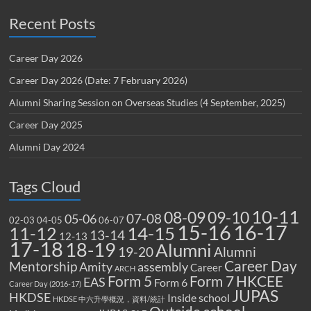
Recent Posts
Career Day 2026
Career Day 2026 (Date: 7 February 2026)
Alumni Sharing Session on Overseas Studies (4 September, 2025)
Career Day 2025
Alumni Day 2024
Tags Cloud
10-11
08-09
09-10
07-08
05-06
02-03
04-05
06-07
15-16
16-17
14-15
11-12
13-14
12-13
17-18
18-19
Alumni
19-20
Alumni
Career Day
Mentorship
Amity
assembly
Career
ARCH
Form 5
Form 7
HKCEE
EAS
Form 6
Career Day (2016-17)
JUPAS
HKDSE
Inside school
HKDSE 中六升學概況，資料/統計