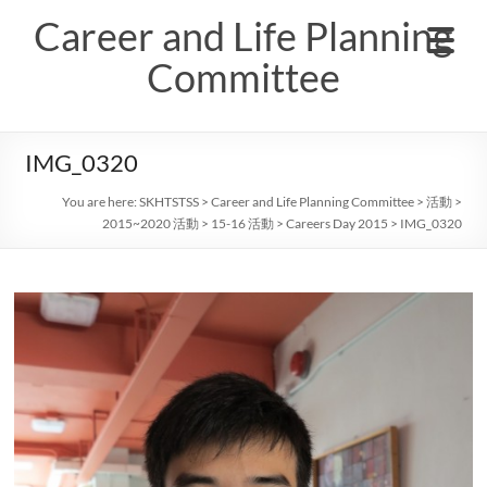
Skip
Career and Life Planning
to
content
Committee
IMG_0320
You are here:
SKHTSTSS
>
Career and Life Planning Committee
>
活動
>
2015~2020 活動
>
15-16 活動
>
Careers Day 2015
>
IMG_0320