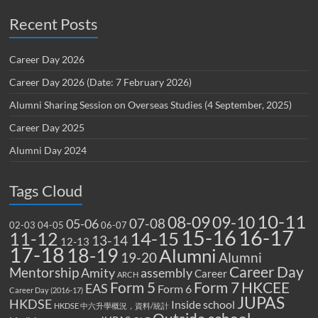
Recent Posts
Career Day 2026
Career Day 2026 (Date: 7 February 2026)
Alumni Sharing Session on Overseas Studies (4 September, 2025)
Career Day 2025
Alumni Day 2024
Tags Cloud
10-11
08-09
09-10
07-08
05-06
02-03
04-05
06-07
15-16
16-17
14-15
11-12
13-14
12-13
17-18
18-19
Alumni
19-20
Alumni
Career Day
Mentorship
Amity
assembly
Career
ARCH
Form 5
Form 7
HKCEE
EAS
Form 6
Career Day (2016-17)
JUPAS
HKDSE
Inside school
HKDSE 中六升學概況，資料/統計