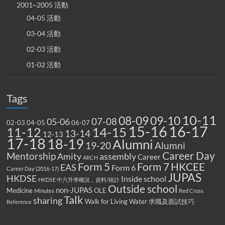
2001~2005 活動
04-05 活動
03-04 活動
02-03 活動
01-02 活動
Tags
10-11
08-09
09-10
07-08
05-06
02-03
04-05
06-07
15-16
16-17
14-15
11-12
13-14
12-13
17-18
18-19
Alumni
19-20
Alumni
Career Day
Mentorship
Amity
assembly
Career
ARCH
Form 5
Form 7
HKCEE
EAS
Form 6
Career Day (2016-17)
JUPAS
HKDSE
Inside school
HKDSE 中六升學概況，資料/統計
Outside school
non-JUPAS
Medicine
OLE
Minutes
Red Cross
Talk
sharing
Walk for Living Water
求職及面試技巧
Reference