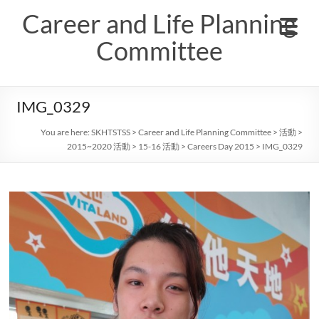
Skip
Career and Life Planning
to
content
Committee
IMG_0329
You are here:
SKHTSTSS
>
Career and Life Planning Committee
>
活動
>
2015~2020 活動
>
15-16 活動
>
Careers Day 2015
>
IMG_0329