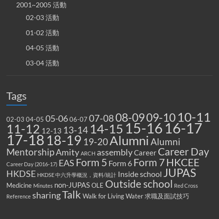
2001~2005 活動
02-03 活動
01-02 活動
04-05 活動
03-04 活動
Tags
10-11
08-09
09-10
07-08
05-06
02-03
04-05
06-07
15-16
16-17
14-15
11-12
13-14
12-13
17-18
18-19
Alumni
19-20
Alumni
Career Day
Mentorship
Amity
assembly
Career
ARCH
Form 5
Form 7
HKCEE
EAS
Form 6
Career Day (2016-17)
JUPAS
HKDSE
Inside school
HKDSE 中六升學概況，資料/統計
Outside school
non-JUPAS
Medicine
OLE
Minutes
Red Cross
Talk
sharing
Walk for Living Water
求職及面試技巧
Reference