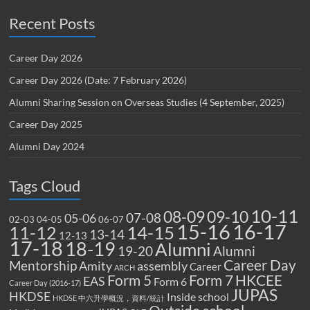
Recent Posts
Career Day 2026
Career Day 2026 (Date: 7 February 2026)
Alumni Sharing Session on Overseas Studies (4 September, 2025)
Career Day 2025
Alumni Day 2024
Tags Cloud
10-11
08-09
09-10
07-08
05-06
02-03
04-05
06-07
15-16
16-17
14-15
11-12
13-14
12-13
17-18
18-19
Alumni
19-20
Alumni
Career Day
Mentorship
Amity
assembly
Career
ARCH
Form 5
Form 7
HKCEE
EAS
Form 6
Career Day (2016-17)
JUPAS
HKDSE
Inside school
HKDSE 中六升學概況，資料/統計