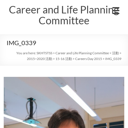
Skip
Career and Life Planning
to
content
Committee
IMG_0339
You are here:
SKHTSTSS
>
Career and Life Planning Committee
>
活動
>
2015~2020 活動
>
15-16 活動
>
Careers Day 2015
>
IMG_0339