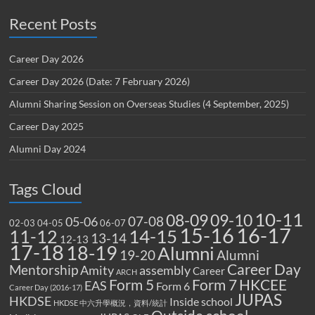
Recent Posts
Career Day 2026
Career Day 2026 (Date: 7 February 2026)
Alumni Sharing Session on Overseas Studies (4 September, 2025)
Career Day 2025
Alumni Day 2024
Tags Cloud
10-11
08-09
09-10
07-08
05-06
02-03
04-05
06-07
15-16
16-17
14-15
11-12
13-14
12-13
17-18
18-19
Alumni
19-20
Alumni
Career Day
Mentorship
Amity
assembly
Career
ARCH
Form 5
Form 7
HKCEE
EAS
Form 6
Career Day (2016-17)
JUPAS
HKDSE
Inside school
HKDSE 中六升學概況，資料/統計