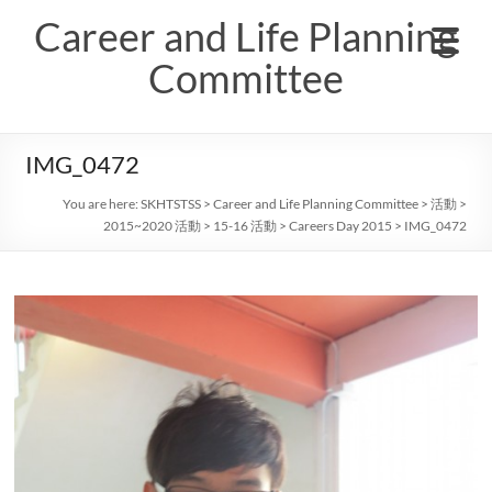
Skip
Career and Life Planning
to
content
Committee
IMG_0472
You are here:
SKHTSTSS
>
Career and Life Planning Committee
>
活動
>
2015~2020 活動
>
15-16 活動
>
Careers Day 2015
>
IMG_0472