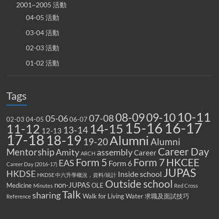
2001~2005 活動
04-05 活動
03-04 活動
02-03 活動
01-02 活動
Tags
10-11
08-09
09-10
07-08
05-06
02-03
04-05
06-07
15-16
16-17
14-15
11-12
13-14
12-13
17-18
18-19
Alumni
19-20
Alumni
Career Day
Mentorship
Amity
assembly
Career
ARCH
Form 5
Form 7
HKCEE
EAS
Form 6
Career Day (2016-17)
JUPAS
HKDSE
Inside school
HKDSE 中六升學概況，資料/統計
Outside school
non-JUPAS
Medicine
OLE
Minutes
Red Cross
Talk
sharing
Walk for Living Water
求職及面試技巧
Reference