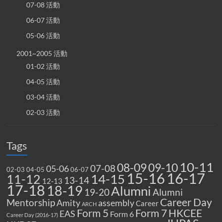
07-08 活動
06-07 活動
05-06 活動
2001~2005 活動
01-02 活動
04-05 活動
03-04 活動
02-03 活動
Tags
10-11
08-09
09-10
07-08
05-06
02-03
04-05
06-07
15-16
16-17
14-15
11-12
13-14
12-13
17-18
18-19
Alumni
19-20
Alumni
Career Day
Mentorship
Amity
assembly
Career
ARCH
Form 5
Form 7
HKCEE
EAS
Form 6
Career Day (2016-17)