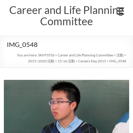
Skip
Career and Life Planning
to
content
Committee
IMG_0548
You are here:
SKHTSTSS
>
Career and Life Planning Committee
>
活動
>
2015~2020 活動
>
15-16 活動
>
Careers Day 2015
>
IMG_0548