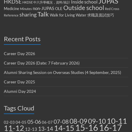
JUPAS
HKDSE
Inside school
HKDSE 中六升學概況，資料/統計
Outside school
non-JUPAS
Medicine
OLE
Minutes
Red Cross
Talk
sharing
Walk for Living Water
求職及面試技巧
Reference
Recent Posts
Career Day 2026
Career Day 2026 (Date: 7 February 2026)
Alumni Sharing Session on Overseas Studies (4 September, 2025)
Career Day 2025
Alumni Day 2024
Tags Cloud
10-11
08-09
09-10
07-08
05-06
02-03
04-05
06-07
15-16
16-17
14-15
11-12
13-14
12-13