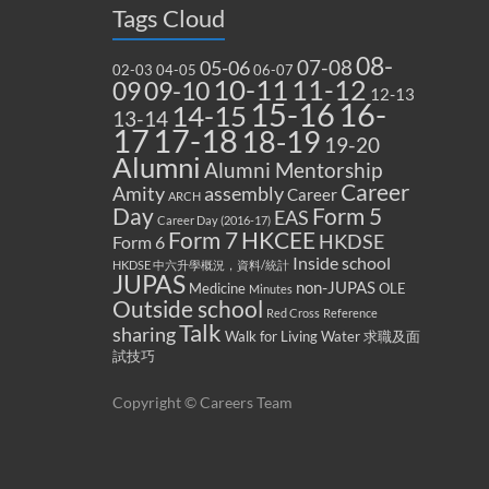
Tags Cloud
08-
07-08
05-06
02-03
04-05
06-07
10-11
11-12
09
09-10
12-13
15-16
16-
14-15
13-14
17
17-18
18-19
19-20
Alumni
Alumni Mentorship
Career
Amity
assembly
Career
ARCH
Form 5
Day
EAS
Career Day (2016-17)
Form 7
HKCEE
HKDSE
Form 6
Inside school
HKDSE 中六升學概況，資料/統計
JUPAS
non-JUPAS
Medicine
OLE
Minutes
Outside school
Red Cross
Reference
Talk
sharing
Walk for Living Water
求職及面
試技巧
Copyright © Careers Team