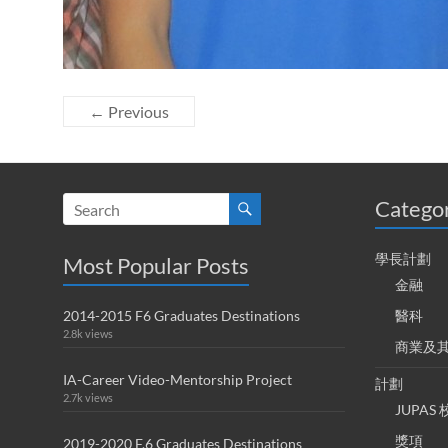
← Previous
Catego
學長計劃
Most Popular Posts
金融
2014-2015 F6 Graduates Destinations
醫科
2.8k views
商業及
IA-Career Video-Mentorship Project
計劃
2.7k views
JUPA
獎項
2019-2020 F.6 Graduates Destinations