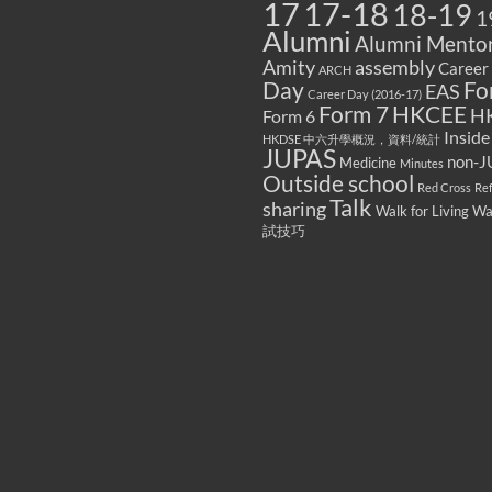
17
17-18
18-19
1
Alumni
Alumni Mentor
Amity
assembly
Career
ARCH
Fo
Day
EAS
Career Day (2016-17)
Form 7
HKCEE
H
Form 6
Inside
HKDSE 中六升學概況，資料/統計
JUPAS
non-J
Medicine
Minutes
Outside school
Red Cross
Re
Talk
sharing
Walk for Living W
試技巧