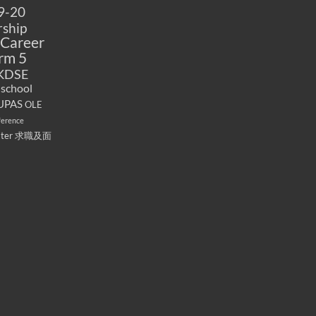
9-20
ship
Career
rm 5
KDSE
 school
UPAS
OLE
ference
ater
求職及面