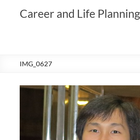
Skip
to
Career and Life Planni
content
IMG_0627