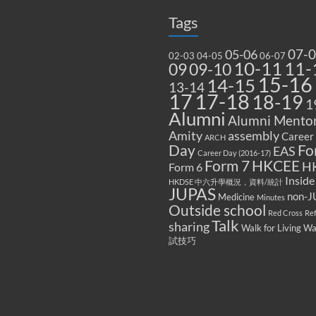
Tags
07-
05-06
02-03
04-05
06-07
10-11
11-
09
09-10
15-16
14-15
13-14
17
17-18
18-19
1
Alumni
Alumni Mentor
Amity
assembly
Career
ARCH
Fo
Day
EAS
Career Day (2016-17)
Form 7
HKCEE
H
Form 6
Inside
HKDSE 中六升學概況，資料/統計
JUPAS
non-J
Medicine
Minutes
Outside school
Red Cross
Re
Talk
sharing
Walk for Living W
試技巧