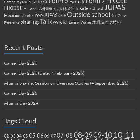
Form 5
Form 7
HKCEE
EAS
Form 6
Career Day (2016-17)
JUPAS
HKDSE
Inside school
HKDSE 中六升學概況，資料/統計
Outside school
non-JUPAS
Medicine
OLE
Minutes
Red Cross
Talk
sharing
Walk for Living Water
求職及面試技巧
Reference
Recent Posts
Career Day 2026
Career Day 2026 (Date: 7 February 2026)
Alumni Sharing Session on Overseas Studies (4 September, 2025)
Career Day 2025
Alumni Day 2024
Tags Cloud
10-11
08-09
09-10
07-08
05-06
02-03
04-05
06-07