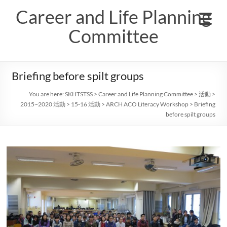
Skip
Career and Life Planning
to
content
Committee
Briefing before spilt groups
You are here:
SKHTSTSS
>
Career and Life Planning Committee
>
活動
>
2015~2020 活動
>
15-16 活動
>
ARCH ACO Literacy Workshop
>
Briefing
before spilt groups