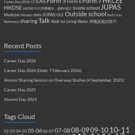
Form 5
Form 7
HKCEE
EAS
Form 6
Career Day (2016-17)
JUPAS
HKDSE
Inside school
HKDSE 中六升學概況，資料/統計
Outside school
non-JUPAS
Medicine
OLE
Minutes
Red Cross
Talk
sharing
Walk for Living Water
求職及面試技巧
Reference
Recent Posts
Career Day 2026
Career Day 2026 (Date: 7 February 2026)
Alumni Sharing Session on Overseas Studies (4 September, 2025)
Career Day 2025
Alumni Day 2024
Tags Cloud
10-11
08-09
09-10
07-08
05-06
02-03
04-05
06-07