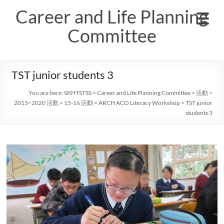
Skip
Career and Life Planning
to
content
Committee
TST junior students 3
You are here:
SKHTSTSS
>
Career and Life Planning Committee
>
活動
>
2015~2020 活動
>
15-16 活動
>
ARCH ACO Literacy Workshop
>
TST junior
students 3