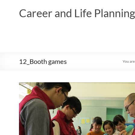
Skip
to
Career and Life Planni
content
12_Booth games
You are