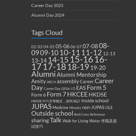
Career Day 2025
Alumni Day 2024
Tags Cloud
08-
07-08
05-06
02-03
04-05
06-07
10-11
11-12
09
09-10
12-13
15-16
16-
14-15
13-14
17
17-18
18-19
19-20
Alumni
Alumni Mentorship
Career
Amity
assembly
Career
ARCH
Form 5
Day
EAS
Career Day (2016-17)
Form 7
HKCEE
HKDSE
Form 6
Inside school
HKDSE 中六升學概況，資料/統計
JUPAS
non-JUPAS
Medicine
OLE
Minutes
Outside school
Red Cross
Reference
Talk
sharing
Walk for Living Water
求職及面
試技巧