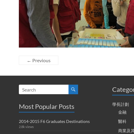
← Previous
Catego
學長計劃
Most Popular Posts
金融
2014-2015 F6 Graduates Destinations
醫科
2.8k views
商業及