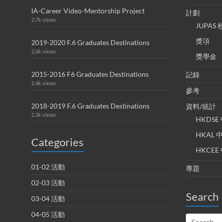
IA-Career Video-Mentorship Project
計劃
2.7k views
JUPA
獎項
2019-2020 F.6 Graduates Destinations
2.6k views
獎學金
2015-2016 F6 Graduates Destinations
記錄
2.4k views
參考
2018-2019 F.6 Graduates Destinations
資料/統計
2.3k views
HKDS
HKAL
Categories
HKCE
01-02 活動
專題
02-03 活動
Search
03-04 活動
04-05 活動