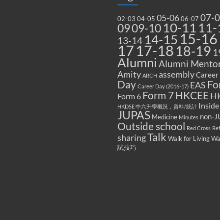
07-
05-06
02-03
04-05
06-07
10-11
11-
09
09-10
15-16
14-15
13-14
17
17-18
18-19
1
Alumni
Alumni Mentor
Amity
assembly
Career
ARCH
Fo
Day
EAS
Career Day (2016-17)
Form 7
HKCEE
H
Form 6
Inside
HKDSE 中六升學概況，資料/統計
JUPAS
non-J
Medicine
Minutes
Outside school
Red Cross
Re
Talk
sharing
Walk for Living W
試技巧