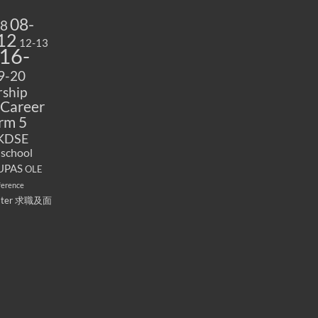
08-
08
12
12-13
16-
9-20
ship
Career
rm 5
KDSE
 school
UPAS
OLE
ference
ater
求職及面