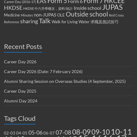
Form 5
Form 7
HKCEE
EAS
Form 6
Career Day (2016-17)
JUPAS
HKDSE
Inside school
HKDSE 中六升學概況，資料/統計
Outside school
non-JUPAS
Medicine
OLE
Minutes
Red Cross
Talk
sharing
Walk for Living Water
求職及面試技巧
Reference
Recent Posts
Career Day 2026
Career Day 2026 (Date: 7 February 2026)
Alumni Sharing Session on Overseas Studies (4 September, 2025)
Career Day 2025
Alumni Day 2024
Tags Cloud
10-11
08-09
09-10
07-08
05-06
02-03
04-05
06-07