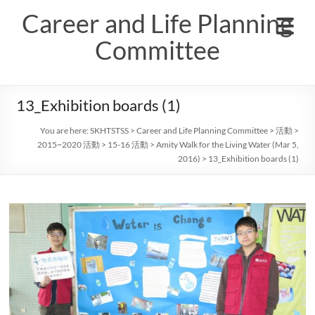
Skip
Career and Life Planning
to
content
Committee
13_Exhibition boards (1)
You are here:
SKHTSTSS
>
Career and Life Planning Committee
>
活動
>
2015~2020 活動
>
15-16 活動
>
Amity Walk for the Living Water (Mar 5,
2016)
>
13_Exhibition boards (1)