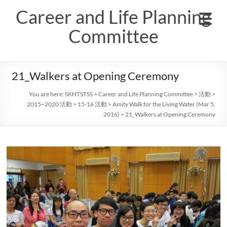
Skip
Career and Life Planning
to
content
Committee
21_Walkers at Opening Ceremony
You are here:
SKHTSTSS
>
Career and Life Planning Committee
>
活動
>
2015~2020 活動
>
15-16 活動
>
Amity Walk for the Living Water (Mar 5,
2016)
>
21_Walkers at Opening Ceremony