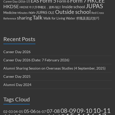
Form 5
Form 7
HKCEE
EAS
Form 6
Career Day (2016-17)
JUPAS
HKDSE
Inside school
HKDSE 中六升學概況，資料/統計
Outside school
non-JUPAS
Medicine
OLE
Minutes
Red Cross
Talk
sharing
Walk for Living Water
求職及面試技巧
Reference
Recent Posts
Career Day 2026
Career Day 2026 (Date: 7 February 2026)
Alumni Sharing Session on Overseas Studies (4 September, 2025)
Career Day 2025
Alumni Day 2024
Tags Cloud
10-11
08-09
09-10
07-08
05-06
02-03
04-05
06-07