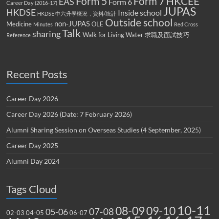
Form 5
Form 7
HKCEE
EAS
Form 6
Career Day (2016-17)
JUPAS
HKDSE
Inside school
HKDSE 中六升學概況，資料/統計
Outside school
non-JUPAS
Medicine
OLE
Minutes
Red Cross
Talk
sharing
Walk for Living Water
求職及面試技巧
Reference
Recent Posts
Career Day 2026
Career Day 2026 (Date: 7 February 2026)
Alumni Sharing Session on Overseas Studies (4 September, 2025)
Career Day 2025
Alumni Day 2024
Tags Cloud
10-11
08-09
09-10
07-08
05-06
02-03
04-05
06-07