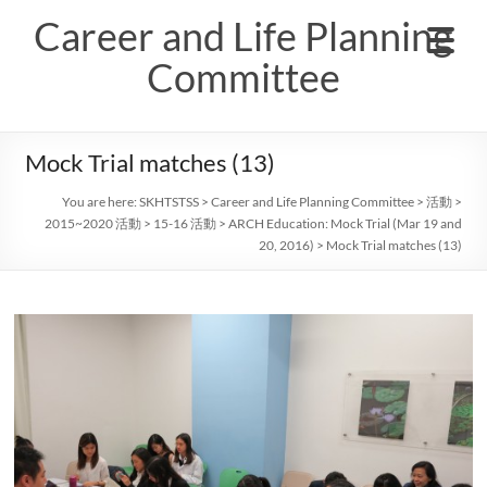
Skip
Career and Life Planning
to
content
Committee
Mock Trial matches (13)
You are here:
SKHTSTSS
>
Career and Life Planning Committee
>
活動
>
2015~2020 活動
>
15-16 活動
>
ARCH Education: Mock Trial (Mar 19 and
20, 2016)
>
Mock Trial matches (13)