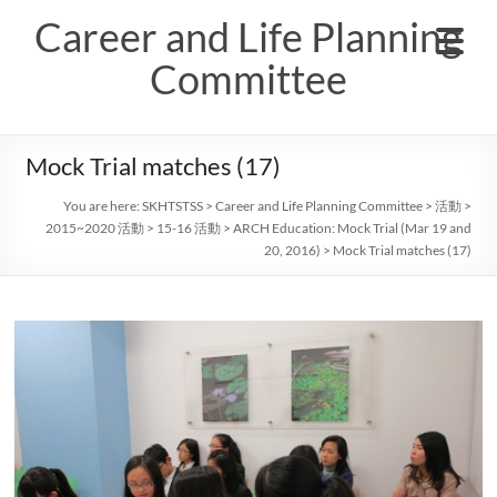
Skip
Career and Life Planning
to
content
Committee
Mock Trial matches (17)
You are here:
SKHTSTSS
>
Career and Life Planning Committee
>
活動
>
2015~2020 活動
>
15-16 活動
>
ARCH Education: Mock Trial (Mar 19 and
20, 2016)
>
Mock Trial matches (17)