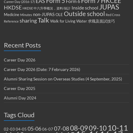
Form 5
Form 7
HKCEE
EAS
Form 6
Career Day (2016-17)
JUPAS
HKDSE
Inside school
HKDSE 中六升學概況，資料/統計
Outside school
non-JUPAS
Medicine
OLE
Minutes
Red Cross
Talk
sharing
Walk for Living Water
求職及面試技巧
Reference
Recent Posts
Career Day 2026
Career Day 2026 (Date: 7 February 2026)
Alumni Sharing Session on Overseas Studies (4 September, 2025)
Career Day 2025
Alumni Day 2024
Tags Cloud
10-11
08-09
09-10
07-08
05-06
02-03
04-05
06-07