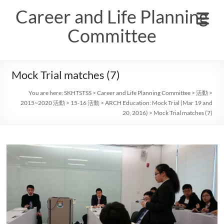
Skip
Career and Life Planning
to
content
Committee
Mock Trial matches (7)
You are here:
SKHTSTSS
>
Career and Life Planning Committee
>
活動
>
2015~2020 活動
>
15-16 活動
>
ARCH Education: Mock Trial (Mar 19 and
20, 2016)
>
Mock Trial matches (7)