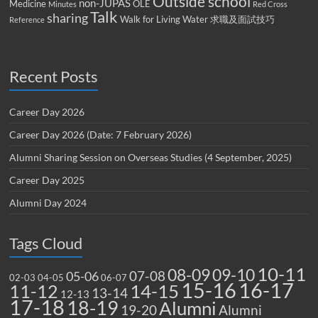
Outside school
non-JUPAS
Medicine
OLE
Minutes
Red Cross
Talk
sharing
Walk for Living Water
求職及面試技巧
Reference
Recent Posts
Career Day 2026
Career Day 2026 (Date: 7 February 2026)
Alumni Sharing Session on Overseas Studies (4 September, 2025)
Career Day 2025
Alumni Day 2024
Tags Cloud
10-11
08-09
09-10
07-08
05-06
02-03
04-05
06-07
15-16
16-17
14-15
11-12
13-14
12-13
17-18
18-19
Alumni
19-20
Alumni