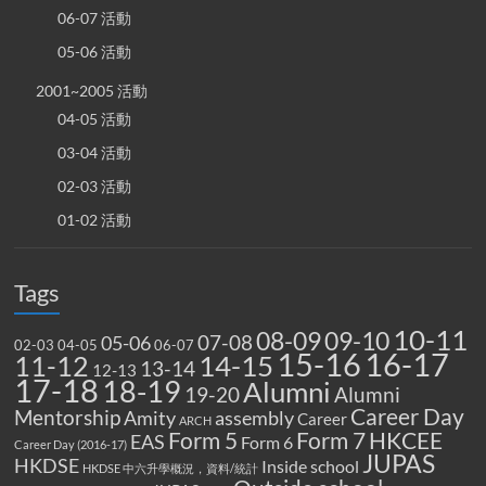
06-07 活動
05-06 活動
2001~2005 活動
04-05 活動
03-04 活動
02-03 活動
01-02 活動
Tags
10-11
08-09
09-10
07-08
05-06
02-03
04-05
06-07
15-16
16-17
14-15
11-12
13-14
12-13
17-18
18-19
Alumni
19-20
Alumni
Career Day
Mentorship
Amity
assembly
Career
ARCH
Form 5
Form 7
HKCEE
EAS
Form 6
Career Day (2016-17)
JUPAS
HKDSE
Inside school
HKDSE 中六升學概況，資料/統計