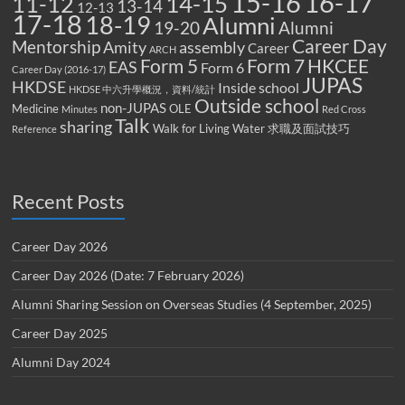
15-16
16-17
14-15
11-12
13-14
12-13
17-18
18-19
Alumni
19-20
Alumni
Career Day
Mentorship
Amity
assembly
Career
ARCH
Form 5
Form 7
HKCEE
EAS
Form 6
Career Day (2016-17)
JUPAS
HKDSE
Inside school
HKDSE 中六升學概況，資料/統計
Outside school
non-JUPAS
Medicine
OLE
Minutes
Red Cross
Talk
sharing
Walk for Living Water
求職及面試技巧
Reference
Recent Posts
Career Day 2026
Career Day 2026 (Date: 7 February 2026)
Alumni Sharing Session on Overseas Studies (4 September, 2025)
Career Day 2025
Alumni Day 2024