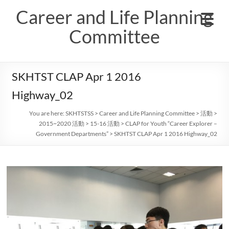
Skip
Career and Life Planning
to
content
Committee
SKHTST CLAP Apr 1 2016
Highway_02
You are here:
SKHTSTSS
>
Career and Life Planning Committee
>
活動
>
2015~2020 活動
>
15-16 活動
>
CLAP for Youth “Career Explorer –
Government Departments”
>
SKHTST CLAP Apr 1 2016 Highway_02