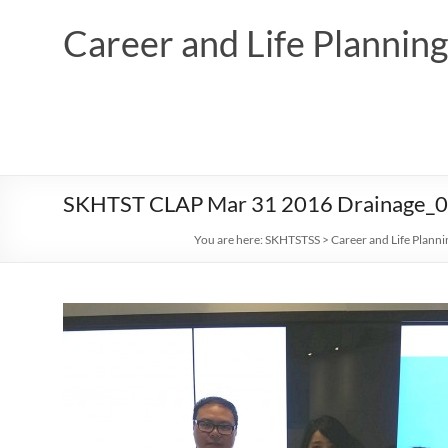
Skip
to
Career and Life Planni
content
SKHTST CLAP Mar 31 2016 Drainage_
You are here:
SKHTSTSS
>
Career and Life Plann