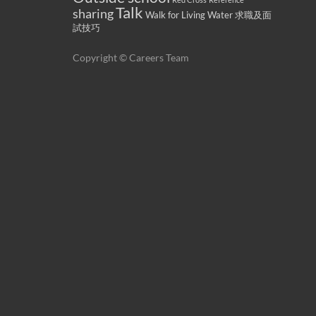
Talk
sharing
Walk for Living Water
求職及面
試技巧
Copyright © Careers Team