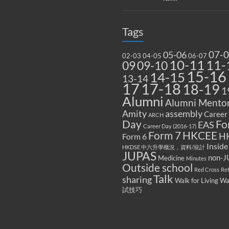
Tags
07-
05-06
02-03
04-05
06-07
10-11
11-
09
09-10
15-16
14-15
13-14
17
17-18
18-19
1
Alumni
Alumni Mentor
Amity
assembly
Career
ARCH
Fo
Day
EAS
Career Day (2016-17)
Form 7
HKCEE
H
Form 6
Inside
HKDSE 中六升學概況，資料/統計
JUPAS
non-J
Medicine
Minutes
Outside school
Red Cross
Re
Talk
sharing
Walk for Living W
試技巧