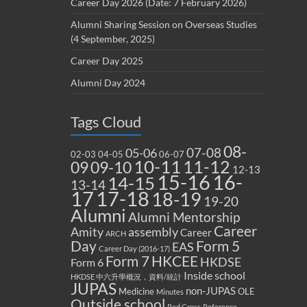
Career Day 2026 (Date: 7 February 2026)
Alumni Sharing Session on Overseas Studies
(4 September, 2025)
Career Day 2025
Alumni Day 2024
Tags Cloud
08-
07-08
05-06
02-03
04-05
06-07
10-11
11-12
09
09-10
12-13
15-16
16-
14-15
13-14
17
17-18
18-19
19-20
Alumni
Alumni Mentorship
Career
Amity
assembly
Career
ARCH
Form 5
Day
EAS
Career Day (2016-17)
Form 7
HKCEE
HKDSE
Form 6
Inside school
HKDSE 中六升學概況，資料/統計
JUPAS
non-JUPAS
Medicine
OLE
Minutes
Outside school
Red Cross
Reference