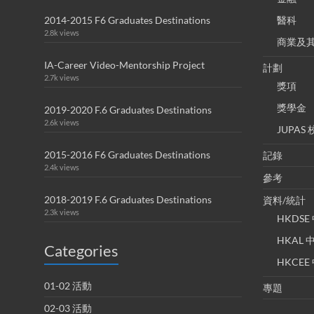
2014-2015 F6 Graduates Destinations
醫科
2.8k views
商業及
IA-Career Video-Mentorship Project
計劃
2.7k views
獎項
獎學金
2019-2020 F.6 Graduates Destinations
2.6k views
JUPA
2015-2016 F6 Graduates Destinations
記錄
2.4k views
參考
2018-2019 F.6 Graduates Destinations
資料/統計
2.3k views
HKDS
HKAL
Categories
HKCE
01-02 活動
專題
02-03 活動