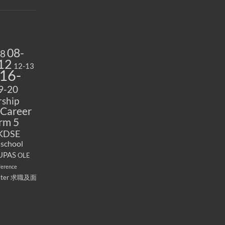
08-
08
12
12-13
16-
9-20
ship
Career
rm 5
KDSE
 school
UPAS
OLE
ference
ater
求職及面