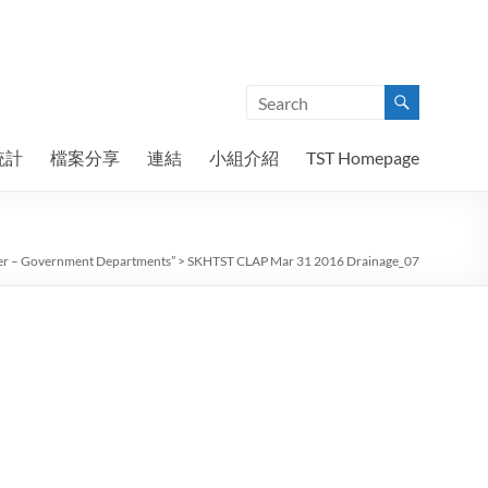
統計
檔案分享
連結
小組介紹
TST Homepage
rer – Government Departments”
>
SKHTST CLAP Mar 31 2016 Drainage_07