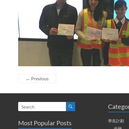
← Previous
Catego
學長計劃
Most Popular Posts
金融