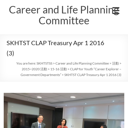
Skip
Career and Life Planning
to
content
Committee
SKHTST CLAP Treasury Apr 1 2016
(3)
You are here:
SKHTSTSS
>
Career and Life Planning Committee
>
活動
>
2015~2020 活動
>
15-16 活動
>
CLAP for Youth “Career Explorer –
Government Departments”
>
SKHTST CLAP Treasury Apr 1 2016 (3)