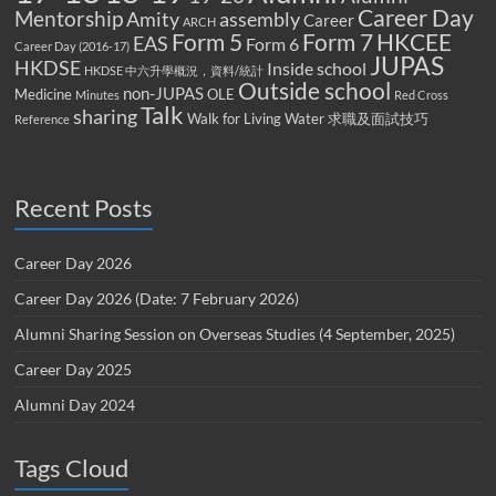
Career Day
Mentorship
Amity
assembly
Career
ARCH
Form 5
Form 7
HKCEE
EAS
Form 6
Career Day (2016-17)
JUPAS
HKDSE
Inside school
HKDSE 中六升學概況，資料/統計
Outside school
non-JUPAS
Medicine
OLE
Minutes
Red Cross
Talk
sharing
Walk for Living Water
求職及面試技巧
Reference
Recent Posts
Career Day 2026
Career Day 2026 (Date: 7 February 2026)
Alumni Sharing Session on Overseas Studies (4 September, 2025)
Career Day 2025
Alumni Day 2024
Tags Cloud