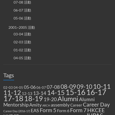
07-08 活動
06-07 活動
05-06 活動
2001~2005 活動
03-04 活動
02-03 活動
01-02 活動
04-05 活動
Tags
10-11
08-09
09-10
07-08
05-06
02-03
04-05
06-07
15-16
16-17
14-15
11-12
13-14
12-13
17-18
18-19
Alumni
19-20
Alumni
Career Day
Mentorship
Amity
assembly
Career
ARCH
Form 5
Form 7
HKCEE
EAS
Form 6
Career Day (2016-17)