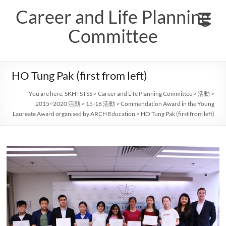
Skip
Career and Life Planning
to
content
Committee
HO Tung Pak (first from left)
You are here:
SKHTSTSS
>
Career and Life Planning Committee
>
活動
>
2015~2020 活動
>
15-16 活動
>
Commendation Award in the Young
Laureate Award organised by ARCH Education
>
HO Tung Pak (first from left)