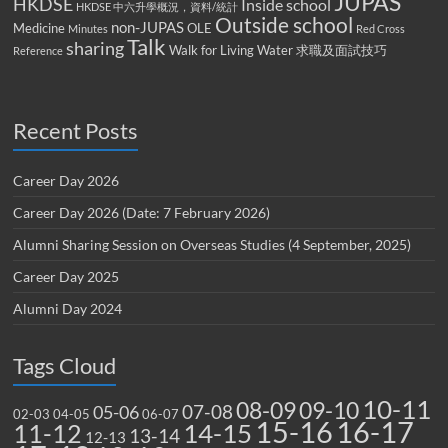
JUPAS
HKDSE
Inside school
HKDSE 中六升學概況，資料/統計
Outside school
non-JUPAS
Medicine
OLE
Minutes
Red Cross
Talk
sharing
Walk for Living Water
求職及面試技巧
Reference
Recent Posts
Career Day 2026
Career Day 2026 (Date: 7 February 2026)
Alumni Sharing Session on Overseas Studies (4 September, 2025)
Career Day 2025
Alumni Day 2024
Tags Cloud
10-11
08-09
09-10
07-08
05-06
02-03
04-05
06-07
15-16
16-17
14-15
11-12
13-14
12-13