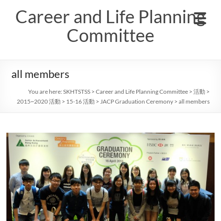
Skip
Career and Life Planning
to
content
Committee
all members
You are here:
SKHTSTSS
>
Career and Life Planning Committee
>
活動
>
2015~2020 活動
>
15-16 活動
>
JACP Graduation Ceremony
>
all members