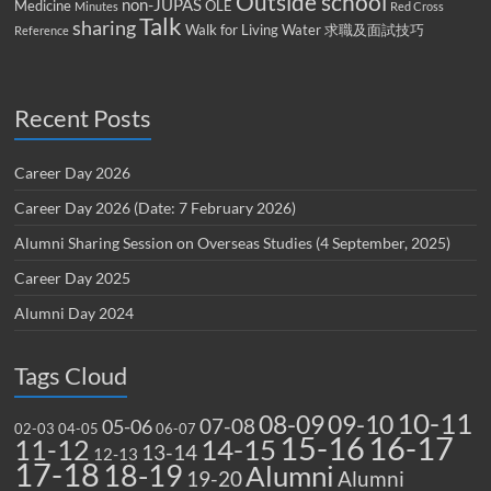
Outside school
non-JUPAS
Medicine
OLE
Minutes
Red Cross
Talk
sharing
Walk for Living Water
求職及面試技巧
Reference
Recent Posts
Career Day 2026
Career Day 2026 (Date: 7 February 2026)
Alumni Sharing Session on Overseas Studies (4 September, 2025)
Career Day 2025
Alumni Day 2024
Tags Cloud
10-11
08-09
09-10
07-08
05-06
02-03
04-05
06-07
15-16
16-17
14-15
11-12
13-14
12-13
17-18
18-19
Alumni
19-20
Alumni