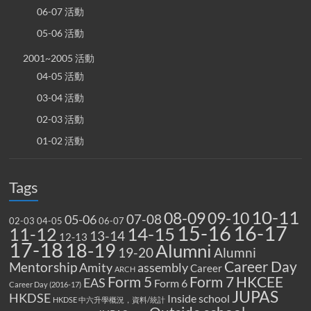
06-07 活動
05-06 活動
2001~2005 活動
04-05 活動
03-04 活動
02-03 活動
01-02 活動
Tags
10-11
08-09
09-10
07-08
05-06
02-03
04-05
06-07
15-16
16-17
14-15
11-12
13-14
12-13
17-18
18-19
Alumni
19-20
Alumni
Career Day
Mentorship
Amity
assembly
Career
ARCH
Form 5
Form 7
HKCEE
EAS
Form 6
Career Day (2016-17)
JUPAS
HKDSE
Inside school
HKDSE 中六升學概況，資料/統計