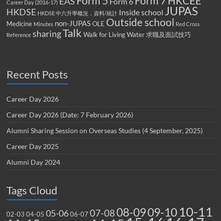
Form 5
Form 7
HKCEE
EAS
Form 6
Career Day (2016-17)
JUPAS
HKDSE
Inside school
HKDSE 中六升學概況，資料/統計
Outside school
non-JUPAS
Medicine
OLE
Minutes
Red Cross
Talk
sharing
Walk for Living Water
求職及面試技巧
Reference
Recent Posts
Career Day 2026
Career Day 2026 (Date: 7 February 2026)
Alumni Sharing Session on Overseas Studies (4 September, 2025)
Career Day 2025
Alumni Day 2024
Tags Cloud
10-11
08-09
09-10
07-08
05-06
02-03
04-05
06-07