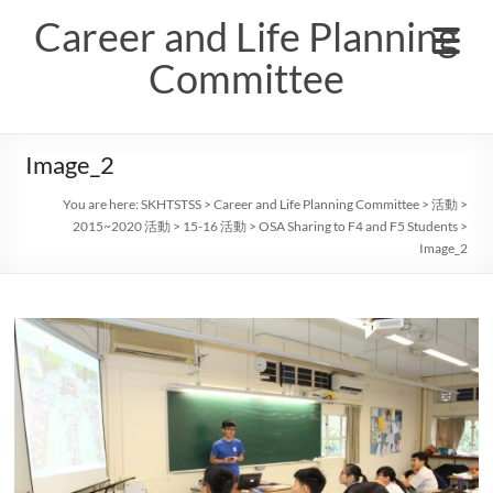
Skip
Career and Life Planning
to
content
Committee
Image_2
You are here:
SKHTSTSS
>
Career and Life Planning Committee
>
活動
>
2015~2020 活動
>
15-16 活動
>
OSA Sharing to F4 and F5 Students
>
Image_2