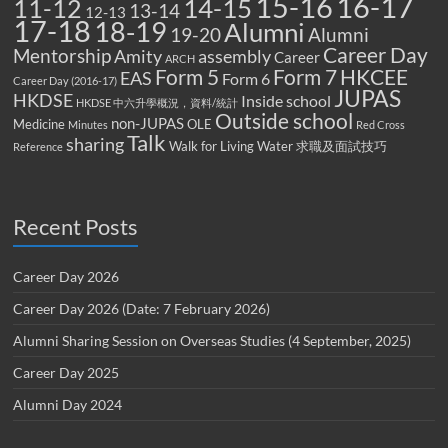
15-16
16-17
14-15
11-12
13-14
12-13
17-18
18-19
Alumni
19-20
Alumni
Career Day
Mentorship
Amity
assembly
Career
ARCH
Form 5
Form 7
HKCEE
EAS
Form 6
Career Day (2016-17)
JUPAS
HKDSE
Inside school
HKDSE 中六升學概況，資料/統計
Outside school
non-JUPAS
Medicine
OLE
Minutes
Red Cross
Talk
sharing
Walk for Living Water
求職及面試技巧
Reference
Recent Posts
Career Day 2026
Career Day 2026 (Date: 7 February 2026)
Alumni Sharing Session on Overseas Studies (4 September, 2025)
Career Day 2025
Alumni Day 2024