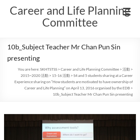
Skip
Career and Life Planning
to
content
Committee
10b_Subject Teacher Mr Chan Pun Sin
presenting
You are here:
SKHTSTSS
>
Career and Life Planning Committee
>
活動
>
2015~2020 活動
>
15-16 活動
>
S4 and 5 students sharing at a Career
Experience sharing on “How students are motivated to have ownership of
Career and Life Planning” on April 13, 2016 organised by the EDB
>
10b_Subject Teacher Mr Chan Pun Sin presenting