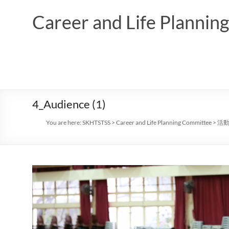
Skip
to
Career and Life Planni
content
4_Audience (1)
You are here:
SKHTSTSS
>
Career and Life Planning Committee
>
活