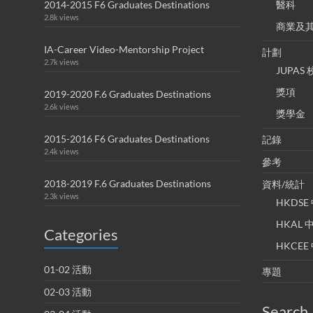
2014-2015 F6 Graduates Destinations
醫科
2.8k views
商業及
IA-Career Video-Mentorship Project
計劃
2.7k views
JUPA
獎項
2019-2020 F.6 Graduates Destinations
2.6k views
獎學金
2015-2016 F6 Graduates Destinations
記錄
2.4k views
參考
2018-2019 F.6 Graduates Destinations
資料/統計
2.3k views
HKDS
HKAL
Categories
HKCE
01-02 活動
專題
02-03 活動
Search