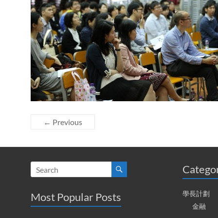
← Previous
Catego
學長計劃
Most Popular Posts
金融