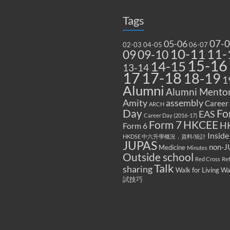
Tags
07-
05-06
02-03
04-05
06-07
10-11
11-
09
09-10
15-16
14-15
13-14
17
17-18
18-19
1
Alumni
Alumni Mentor
Amity
assembly
Career
ARCH
Fo
Day
EAS
Career Day (2016-17)
Form 7
HKCEE
H
Form 6
Inside
HKDSE 中六升學概況，資料/統計
JUPAS
non-J
Medicine
Minutes
Outside school
Red Cross
Re
Talk
sharing
Walk for Living W
試技巧