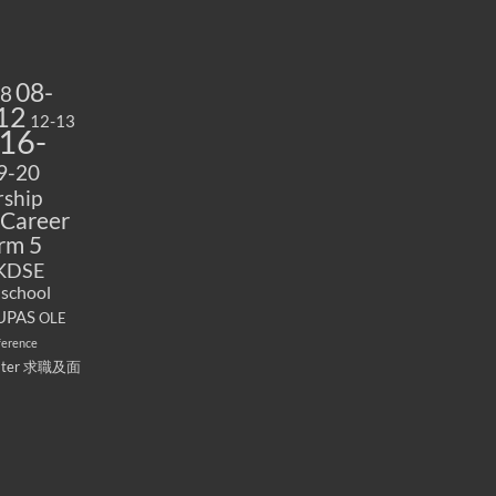
08-
08
12
12-13
16-
9-20
ship
Career
rm 5
KDSE
 school
UPAS
OLE
ference
ater
求職及面