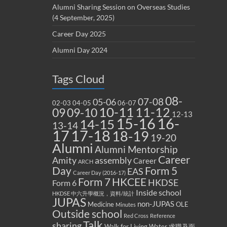
Alumni Sharing Session on Overseas Studies
(4 September, 2025)
Career Day 2025
Alumni Day 2024
Tags Cloud
08-
07-08
05-06
02-03
04-05
06-07
10-11
11-12
09
09-10
12-13
15-16
16-
14-15
13-14
17
17-18
18-19
19-20
Alumni
Alumni Mentorship
Career
Amity
assembly
Career
ARCH
Form 5
Day
EAS
Career Day (2016-17)
Form 7
HKCEE
HKDSE
Form 6
Inside school
HKDSE 中六升學概況，資料/統計
JUPAS
non-JUPAS
Medicine
OLE
Minutes
Outside school
Red Cross
Reference
Talk
sharing
Walk for Living Water
求職及面