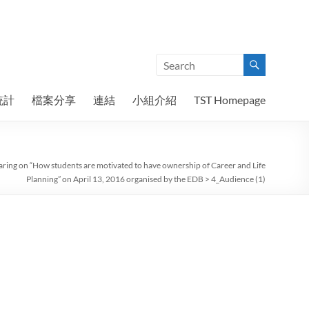
統計
檔案分享
連結
小組介紹
TST Homepage
haring on “How students are motivated to have ownership of Career and Life
Planning” on April 13, 2016 organised by the EDB
>
4_Audience (1)