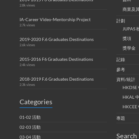
2.8k views
商業及
IA-Career Video-Mentorship Project
計劃
2.7k views
JUPA
獎項
2019-2020 F.6 Graduates Destinations
2.6k views
獎學金
2015-2016 F6 Graduates Destinations
記錄
2.4k views
參考
2018-2019 F.6 Graduates Destinations
資料/統計
2.3k views
HKDS
HKAL
Categories
HKCE
01-02 活動
專題
02-03 活動
Search
03-04 活動