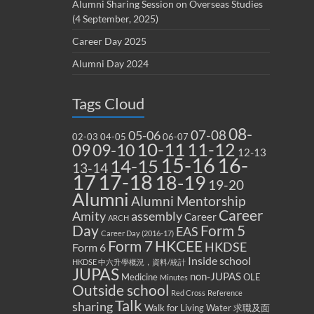
Alumni Sharing Session on Overseas Studies
(4 September, 2025)
Career Day 2025
Alumni Day 2024
Tags Cloud
08-
07-08
05-06
02-03
04-05
06-07
10-11
11-12
09
09-10
12-13
15-16
16-
14-15
13-14
17
17-18
18-19
19-20
Alumni
Alumni Mentorship
Career
Amity
assembly
Career
ARCH
Form 5
Day
EAS
Career Day (2016-17)
Form 7
HKCEE
HKDSE
Form 6
Inside school
HKDSE 中六升學概況，資料/統計
JUPAS
non-JUPAS
Medicine
OLE
Minutes
Outside school
Red Cross
Reference
Talk
sharing
Walk for Living Water
求職及面