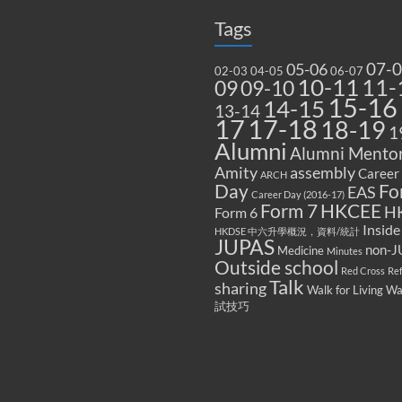
Tags
07-
05-06
02-03
04-05
06-07
10-11
11-
09
09-10
15-16
14-15
13-14
17
17-18
18-19
1
Alumni
Alumni Mentor
Amity
assembly
Career
ARCH
Fo
Day
EAS
Career Day (2016-17)
Form 7
HKCEE
H
Form 6
Inside
HKDSE 中六升學概況，資料/統計
JUPAS
non-J
Medicine
Minutes
Outside school
Red Cross
Re
Talk
sharing
Walk for Living W
試技巧