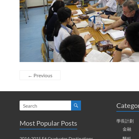
← Previous
Catego
學長計劃
Most Popular Posts
金融
2014-2015 F6 Graduates Destinations
醫科