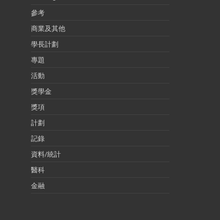
參考
商業及其他
學長計劃
專題
活動
獎學金
獎項
計劃
記錄
資料/統計
醫科
金融