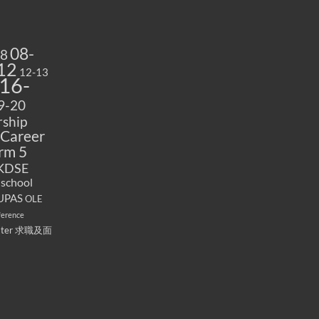
08-
08
12
12-13
16-
9-20
ship
Career
rm 5
KDSE
 school
UPAS
OLE
ference
ater
求職及面