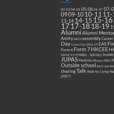
07-
05-06
02-03
04-05
06-07
10-11
11-
09
09-10
15-16
14-15
13-14
17
17-18
18-19
1
Alumni
Alumni Mentor
Amity
assembly
Career
ARCH
Fo
Day
EAS
Career Day (2016-17)
Form 7
HKCEE
H
Form 6
Inside
HKDSE 中六升學概況，資料/統計
JUPAS
non-J
Medicine
Minutes
Outside school
Red Cross
Re
Talk
sharing
Walk for Living W
試技巧