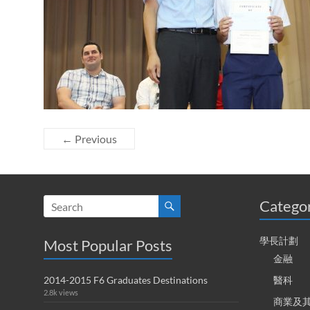
← Previous
Catego
學長計劃
Most Popular Posts
金融
2014-2015 F6 Graduates Destinations
醫科
2.8k views
商業及