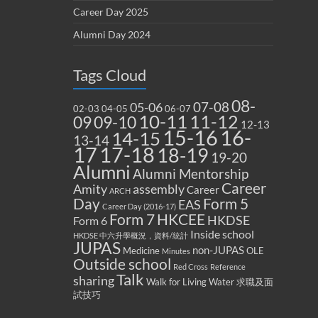
Career Day 2025
Alumni Day 2024
Tags Cloud
08-
07-08
05-06
02-03
04-05
06-07
10-11
11-12
09
09-10
12-13
15-16
16-
14-15
13-14
17
17-18
18-19
19-20
Alumni
Alumni Mentorship
Career
Amity
assembly
Career
ARCH
Form 5
Day
EAS
Career Day (2016-17)
Form 7
HKCEE
HKDSE
Form 6
Inside school
HKDSE 中六升學概況，資料/統計
JUPAS
non-JUPAS
Medicine
OLE
Minutes
Outside school
Red Cross
Reference
Talk
sharing
Walk for Living Water
求職及面
試技巧