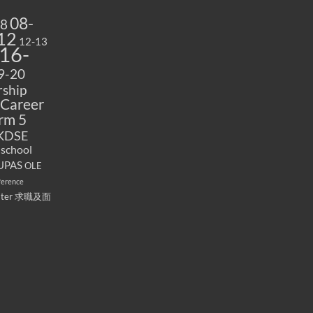
08-
08
12
12-13
16-
9-20
ship
Career
rm 5
KDSE
 school
UPAS
OLE
ference
ater
求職及面