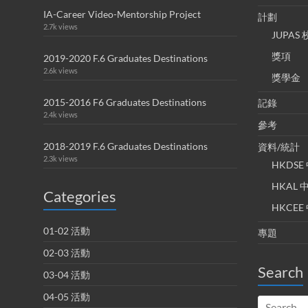
IA-Career Video-Mentorship Project
計劃
2.7k views
JUPA
獎項
2019-2020 F.6 Graduates Destinations
2.6k views
獎學金
2015-2016 F6 Graduates Destinations
記錄
2.4k views
參考
2018-2019 F.6 Graduates Destinations
資料/統計
2.3k views
HKDS
HKAL
Categories
HKCE
01-02 活動
專題
02-03 活動
Search
03-04 活動
04-05 活動