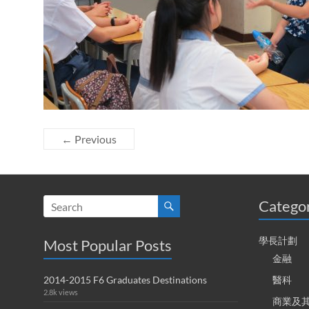
← Previous
Catego
學長計劃
Most Popular Posts
金融
2014-2015 F6 Graduates Destinations
醫科
2.8k views
商業及