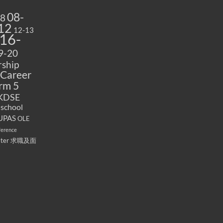
08-
08
12
12-13
16-
9-20
ship
Career
rm 5
KDSE
 school
UPAS
OLE
ference
ater
求職及面