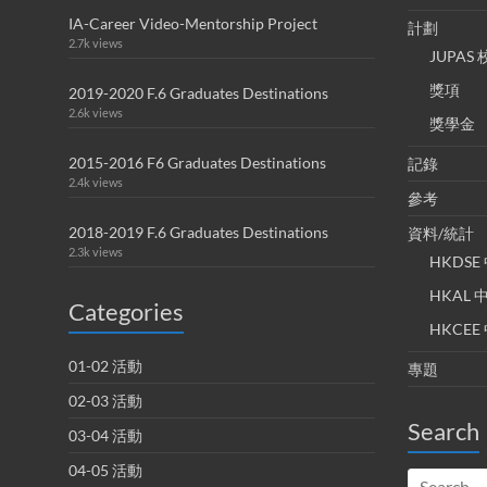
IA-Career Video-Mentorship Project
計劃
2.7k views
JUPA
獎項
2019-2020 F.6 Graduates Destinations
2.6k views
獎學金
2015-2016 F6 Graduates Destinations
記錄
2.4k views
參考
2018-2019 F.6 Graduates Destinations
資料/統計
2.3k views
HKDS
HKAL
Categories
HKCE
01-02 活動
專題
02-03 活動
Search
03-04 活動
04-05 活動