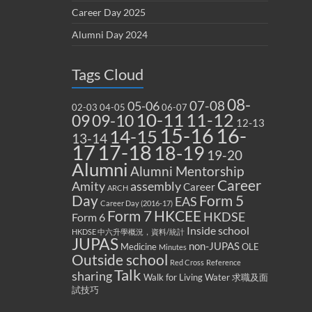
Career Day 2025
Alumni Day 2024
Tags Cloud
08-
07-08
05-06
02-03
04-05
06-07
10-11
11-12
09
09-10
12-13
15-16
16-
14-15
13-14
17
17-18
18-19
19-20
Alumni
Alumni Mentorship
Career
Amity
assembly
Career
ARCH
Form 5
Day
EAS
Career Day (2016-17)
Form 7
HKCEE
HKDSE
Form 6
Inside school
HKDSE 中六升學概況，資料/統計
JUPAS
non-JUPAS
Medicine
OLE
Minutes
Outside school
Red Cross
Reference
Talk
sharing
Walk for Living Water
求職及面
試技巧