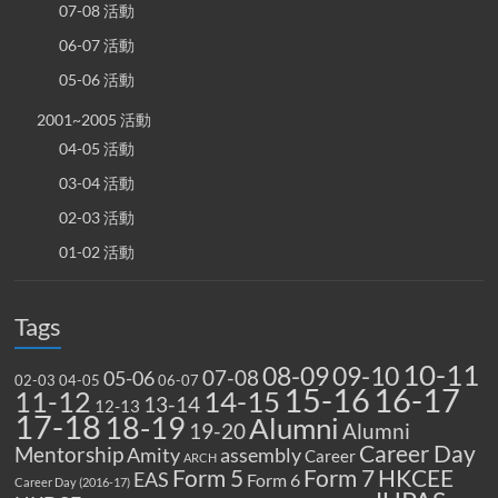
07-08 活動
06-07 活動
05-06 活動
2001~2005 活動
04-05 活動
03-04 活動
02-03 活動
01-02 活動
Tags
10-11
08-09
09-10
07-08
05-06
02-03
04-05
06-07
15-16
16-17
14-15
11-12
13-14
12-13
17-18
18-19
Alumni
19-20
Alumni
Career Day
Mentorship
Amity
assembly
Career
ARCH
Form 5
Form 7
HKCEE
EAS
Form 6
Career Day (2016-17)