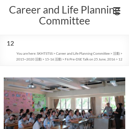
Skip
Career and Life Planning
to
content
Committee
12
You are here:
SKHTSTSS
>
Career and Life Planning Committee
>
活動
>
2015~2020 活動
>
15-16 活動
>
F6 Pre-DSE Talk on 25 June, 2016
>
12