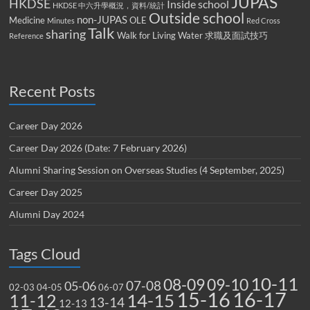
JUPAS
HKDSE
Inside school
HKDSE 中六升學概況，資料/統計
Outside school
non-JUPAS
Medicine
OLE
Minutes
Red Cross
Talk
sharing
Walk for Living Water
求職及面試技巧
Reference
Recent Posts
Career Day 2026
Career Day 2026 (Date: 7 February 2026)
Alumni Sharing Session on Overseas Studies (4 September, 2025)
Career Day 2025
Alumni Day 2024
Tags Cloud
10-11
08-09
09-10
07-08
05-06
02-03
04-05
06-07
15-16
16-17
14-15
11-12
13-14
12-13