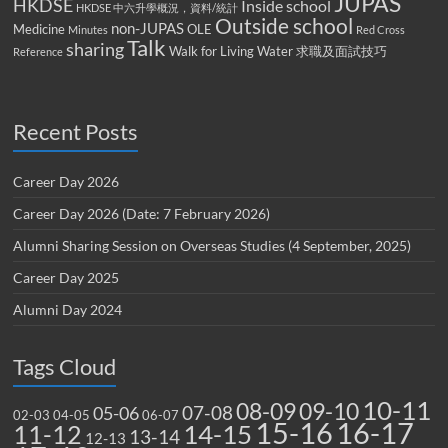
JUPAS
HKDSE
Inside school
HKDSE 中六升學概況，資料/統計
Outside school
non-JUPAS
Medicine
OLE
Minutes
Red Cross
Talk
sharing
Walk for Living Water
求職及面試技巧
Reference
Recent Posts
Career Day 2026
Career Day 2026 (Date: 7 February 2026)
Alumni Sharing Session on Overseas Studies (4 September, 2025)
Career Day 2025
Alumni Day 2024
Tags Cloud
10-11
08-09
09-10
07-08
05-06
02-03
04-05
06-07
15-16
16-17
14-15
11-12
13-14
12-13