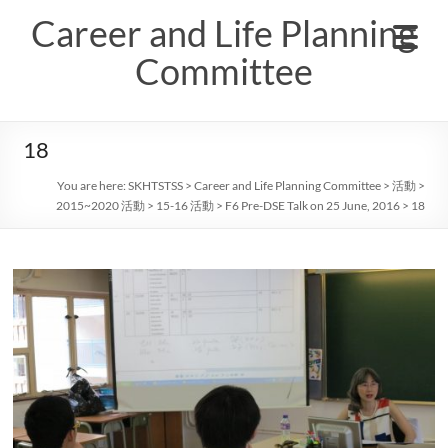
Skip
Career and Life Planning
to
content
Committee
18
You are here:
SKHTSTSS
>
Career and Life Planning Committee
>
活動
>
2015~2020 活動
>
15-16 活動
>
F6 Pre-DSE Talk on 25 June, 2016
>
18