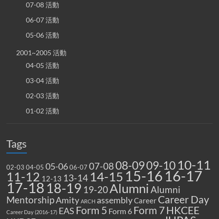
07-08 活動
06-07 活動
05-06 活動
2001~2005 活動
04-05 活動
03-04 活動
02-03 活動
01-02 活動
Tags
10-11
08-09
09-10
07-08
05-06
02-03
04-05
06-07
15-16
16-17
14-15
11-12
13-14
12-13
17-18
18-19
Alumni
19-20
Alumni
Career Day
Mentorship
Amity
assembly
Career
ARCH
Form 5
Form 7
HKCEE
EAS
Form 6
Career Day (2016-17)