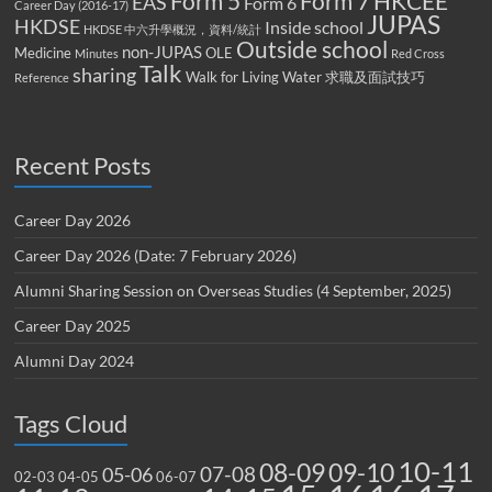
Form 5
Form 7
HKCEE
EAS
Form 6
Career Day (2016-17)
JUPAS
HKDSE
Inside school
HKDSE 中六升學概況，資料/統計
Outside school
non-JUPAS
Medicine
OLE
Minutes
Red Cross
Talk
sharing
Walk for Living Water
求職及面試技巧
Reference
Recent Posts
Career Day 2026
Career Day 2026 (Date: 7 February 2026)
Alumni Sharing Session on Overseas Studies (4 September, 2025)
Career Day 2025
Alumni Day 2024
Tags Cloud
10-11
08-09
09-10
07-08
05-06
02-03
04-05
06-07