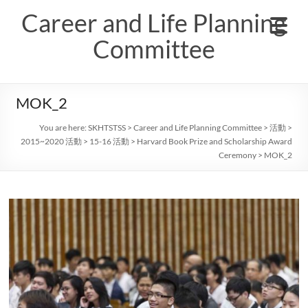
Skip
Career and Life Planning
to
content
Committee
MOK_2
You are here:
SKHTSTSS
>
Career and Life Planning Committee
>
活動
>
2015~2020 活動
>
15-16 活動
>
Harvard Book Prize and Scholarship Award
Ceremony
>
MOK_2