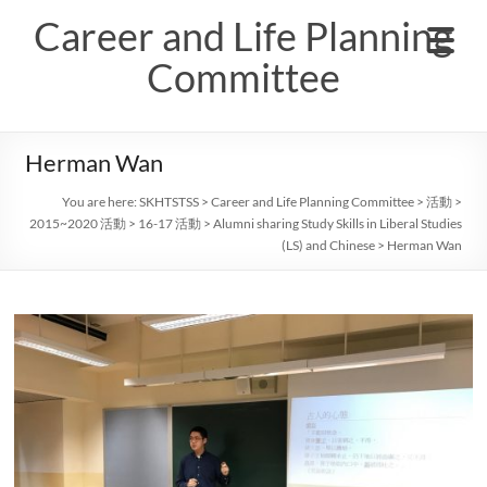
Skip
Career and Life Planning
to
content
Committee
Herman Wan
You are here:
SKHTSTSS
>
Career and Life Planning Committee
>
活動
>
2015~2020 活動
>
16-17 活動
>
Alumni sharing Study Skills in Liberal Studies
(LS) and Chinese
>
Herman Wan