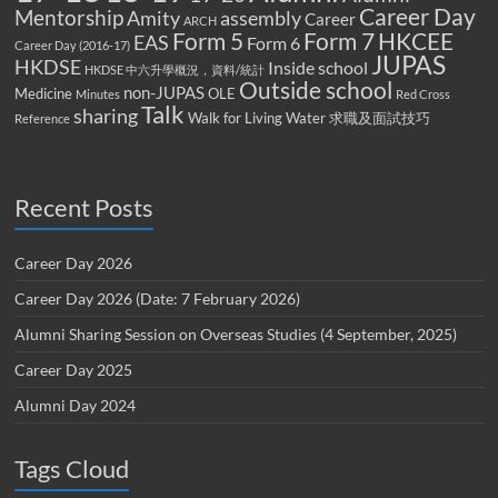
Career Day
Mentorship
Amity
assembly
Career
ARCH
Form 5
Form 7
HKCEE
EAS
Form 6
Career Day (2016-17)
JUPAS
HKDSE
Inside school
HKDSE 中六升學概況，資料/統計
Outside school
non-JUPAS
Medicine
OLE
Minutes
Red Cross
Talk
sharing
Walk for Living Water
求職及面試技巧
Reference
Recent Posts
Career Day 2026
Career Day 2026 (Date: 7 February 2026)
Alumni Sharing Session on Overseas Studies (4 September, 2025)
Career Day 2025
Alumni Day 2024
Tags Cloud