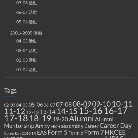
07-08 活動
06-07 活動
05-06 活動
2001~2005 活動
04-05 活動
03-04 活動
02-03 活動
01-02 活動
Tags
10-11
08-09
09-10
07-08
05-06
02-03
04-05
06-07
15-16
16-17
14-15
11-12
13-14
12-13
17-18
18-19
Alumni
19-20
Alumni
Career Day
Mentorship
Amity
assembly
Career
ARCH
Form 5
Form 7
HKCEE
EAS
Form 6
Career Day (2016-17)