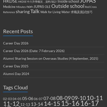
JUPAS
HKDSE
Inside school
HKDSE 中六升學概況，資料/統計
Outside school
non-JUPAS
Medicine
OLE
Minutes
Red Cross
Talk
sharing
Walk for Living Water
求職及面試技巧
Reference
Recent Posts
Career Day 2026
Career Day 2026 (Date: 7 February 2026)
Alumni Sharing Session on Overseas Studies (4 September, 2025)
Career Day 2025
Alumni Day 2024
Tags Cloud
10-11
08-09
09-10
07-08
05-06
02-03
04-05
06-07
15-16
16-17
14-15
11-12
13-14
12-13