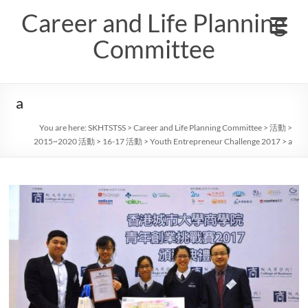
Skip
Career and Life Planning
to
content
Committee
a
You are here:
SKHTSTSS
>
Career and Life Planning Committee
>
活動
>
2015~2020 活動
>
16-17 活動
>
Youth Entrepreneur Challenge 2017
>
a