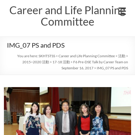
Skip
Career and Life Planning
to
content
Committee
IMG_07 PS and PDS
You are here:
SKHTSTSS
>
Career and Life Planning Committee
>
活動
>
2015~2020 活動
>
17-18 活動
>
F6 Pre-DSE Talk by Career Team on
September 16, 2017
>
IMG_07 PS and PDS