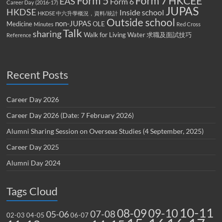
Form 5
Form 7
HKCEE
EAS
Form 6
Career Day (2016-17)
JUPAS
HKDSE
Inside school
HKDSE 中六升學概況，資料/統計
Outside school
non-JUPAS
Medicine
OLE
Minutes
Red Cross
Talk
sharing
Walk for Living Water
求職及面試技巧
Reference
Recent Posts
Career Day 2026
Career Day 2026 (Date: 7 February 2026)
Alumni Sharing Session on Overseas Studies (4 September, 2025)
Career Day 2025
Alumni Day 2024
Tags Cloud
10-11
08-09
09-10
07-08
05-06
02-03
04-05
06-07