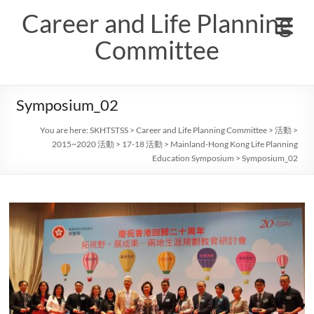
Skip
Career and Life Planning
to
content
Committee
Symposium_02
You are here:
SKHTSTSS
>
Career and Life Planning Committee
>
活動
>
2015~2020 活動
>
17-18 活動
>
Mainland-Hong Kong Life Planning
Education Symposium
>
Symposium_02