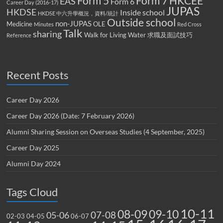
Form 5
Form 7
HKCEE
EAS
Form 6
Career Day (2016-17)
JUPAS
HKDSE
Inside school
HKDSE 中六升學概況，資料/統計
Outside school
non-JUPAS
Medicine
OLE
Minutes
Red Cross
Talk
sharing
Walk for Living Water
求職及面試技巧
Reference
Recent Posts
Career Day 2026
Career Day 2026 (Date: 7 February 2026)
Alumni Sharing Session on Overseas Studies (4 September, 2025)
Career Day 2025
Alumni Day 2024
Tags Cloud
10-11
08-09
09-10
07-08
05-06
02-03
04-05
06-07