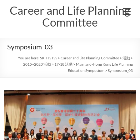
Skip
Career and Life Planning
to
content
Committee
Symposium_03
You are here:
SKHTSTSS
>
Career and Life Planning Committee
>
活動
>
2015~2020 活動
>
17-18 活動
>
Mainland-Hong Kong Life Planning
Education Symposium
>
Symposium_03