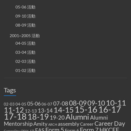
05-06 活動
09-10 活動
08-09 活動
2001~2005 活動
04-05 活動
03-04 活動
02-03 活動
01-02 活動
Tags
10-11
08-09
09-10
07-08
05-06
02-03
04-05
06-07
15-16
16-17
14-15
11-12
13-14
12-13
17-18
18-19
Alumni
19-20
Alumni
Career Day
Mentorship
Amity
assembly
Career
ARCH
Form 5
Form 7
HKCEE
EAS
Form 6
Career Day (2016-17)