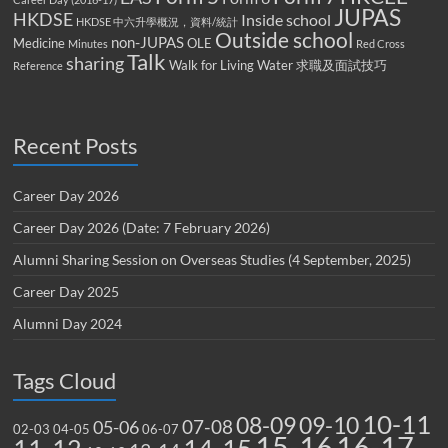
JUPAS
HKDSE
Inside school
HKDSE 中六升學概況，資料/統計
Outside school
non-JUPAS
Medicine
OLE
Minutes
Red Cross
Talk
sharing
Walk for Living Water
求職及面試技巧
Reference
Recent Posts
Career Day 2026
Career Day 2026 (Date: 7 February 2026)
Alumni Sharing Session on Overseas Studies (4 September, 2025)
Career Day 2025
Alumni Day 2024
Tags Cloud
10-11
08-09
09-10
07-08
05-06
02-03
04-05
06-07
15-16
16-17